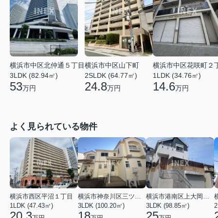
横浜市中区北仲通５丁目
横浜市中区花咲町２
横浜市中区山下町
3LDK (82.94㎡)
1LDK (34.76㎡)
2SLDK (64.77㎡)
53
14.6
24.8
万円
万円
万円
よく見られている物件
横浜市西区平沼１丁目
横浜市神奈川区三ツ沢上町
横浜市港南区上大岡東２丁目
1LDK (47.43㎡)
3LDK (100.20㎡)
3LDK (98.85㎡)
20.3
18
25
万円
万円
万円