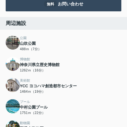
お問い合わせ
無料
周辺施設
公園
山吹公園
488ｍ（7分）
博物館
神奈川県立歴史博物館
1262ｍ（16分）
美術館
YCC ヨコハマ創造都市センター
1464ｍ（19分）
プール
中村公園プール
1751ｍ（22分）
動物園