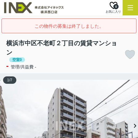
0
お気に入り
この物件の募集は終了しました。
横浜市中区不老町２丁目の賃貸マンショ
ン
空室0
-
管理/共益費 -
1
/
7