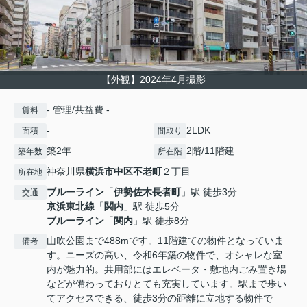
【外観】2024年4月撮影
- 管理/共益費 -
賃料
-
2LDK
面積
間取り
築2年
2階/11階建
築年数
所在階
神奈川県
横浜市中区
不老町
２丁目
所在地
ブルーライン
「
伊勢佐木長者町
」駅 徒歩3分
交通
京浜東北線
「
関内
」駅 徒歩5分
ブルーライン
「
関内
」駅 徒歩8分
山吹公園まで488mです。11階建ての物件となっていま
備考
す。ニーズの高い、令和6年築の物件で、オシャレな室
内が魅力的。共用部にはエレベータ・敷地内ごみ置き場
などが備わっておりとても充実しています。駅まで歩い
てアクセスできる、徒歩3分の距離に立地する物件で