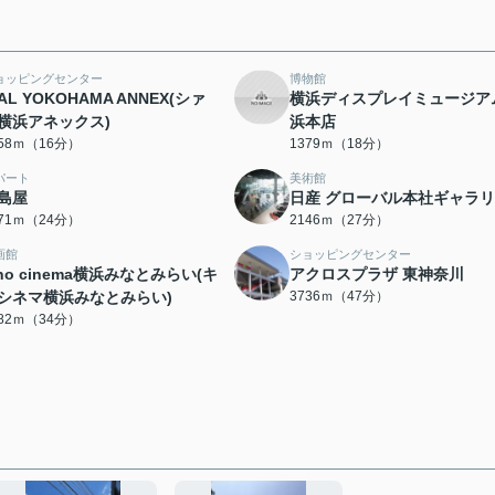
ョッピングセンター
博物館
IAL YOKOHAMA ANNEX(シァ
横浜ディスプレイミュージア
横浜アネックス)
浜本店
258ｍ（16分）
1379ｍ（18分）
パート
美術館
島屋
日産 グローバル本社ギャラ
871ｍ（24分）
2146ｍ（27分）
画館
ショッピングセンター
ino cinema横浜みなとみらい(キ
アクロスプラザ 東神奈川
シネマ横浜みなとみらい)
3736ｍ（47分）
682ｍ（34分）