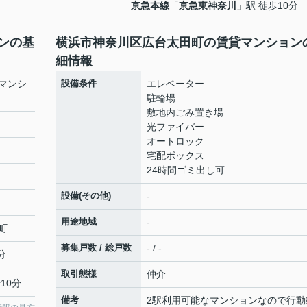
京急本線
「
京急東神奈川
」駅 徒歩10分
ンの基
横浜市神奈川区広台太田町の賃貸マンション
細情報
マンシ
設備条件
エレベーター
駐輪場
敷地内ごみ置き場
光ファイバー
オートロック
宅配ボックス
24時間ゴミ出し可
設備(その他)
-
用途地域
-
町
募集戸数 / 総戸数
- / -
分
取引態様
仲介
10分
備考
2駅利用可能なマンションなので行動