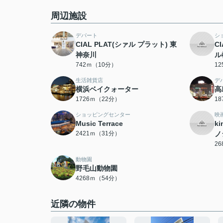
周辺施設
デパート
シ
CIAL PLAT(シァル プラット) 東
C
神奈川
ル
742ｍ（10分）
1
生活雑貨店
デ
横浜ベイクォーター
高
1726ｍ（22分）
1
ショッピングセンター
映
Music Terrace
k
2421ｍ（31分）
ノ
2
動物園
野毛山動物園
4268ｍ（54分）
近隣の物件