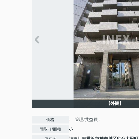
【外観】
-
管理/共益費
-
価格
-/-
間取り/面積
神奈川県
横浜市神奈川区
広台太田町
所在地