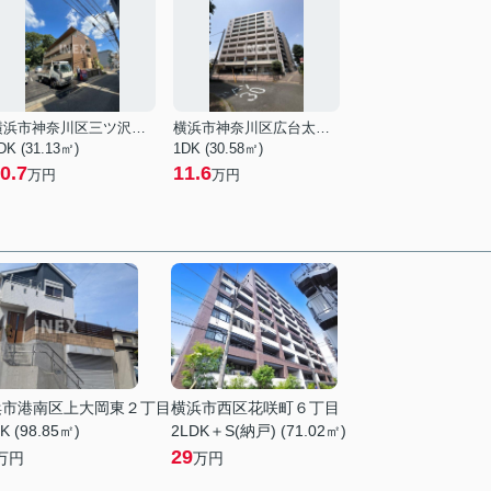
横浜市神奈川区三ツ沢上町
横浜市神奈川区広台太田町
DK (31.13㎡)
1DK (30.58㎡)
0.7
11.6
万円
万円
浜市港南区上大岡東２丁目
横浜市西区花咲町６丁目
K (98.85㎡)
2LDK＋S(納戸) (71.02㎡)
29
万円
万円