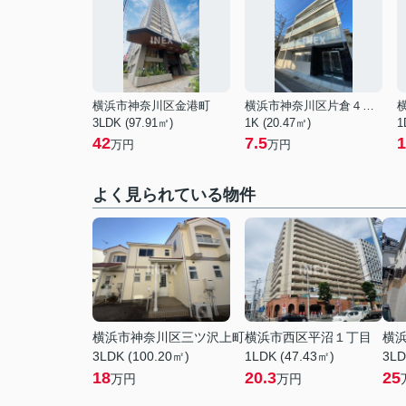
横浜市神奈川区金港町
横浜市神奈川区片倉４丁目
3LDK (97.91㎡)
1K (20.47㎡)
1
42
7.5
1
万円
万円
よく見られている物件
横浜市神奈川区三ツ沢上町
横浜市西区平沼１丁目
横
3LDK (100.20㎡)
1LDK (47.43㎡)
3LD
18
20.3
25
万円
万円