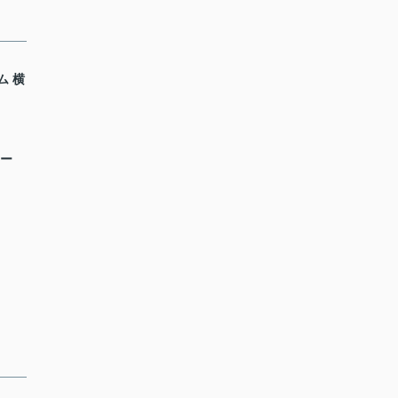
ム 横
リー