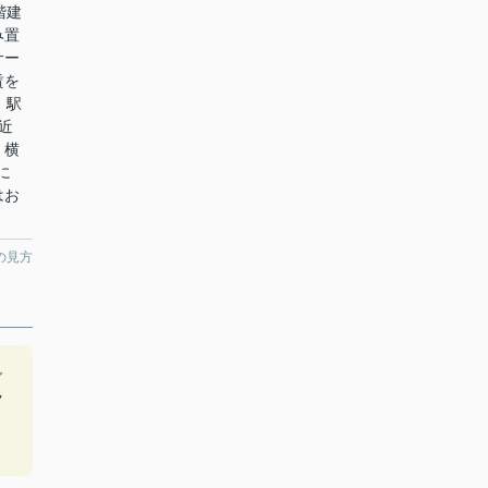
階建
み置
サー
賃を
。駅
近
 横
に
はお
の見方
ご
ク