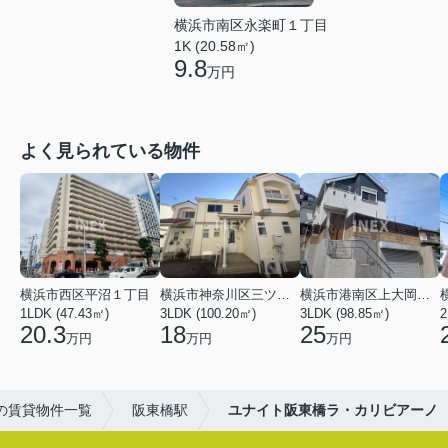
横浜市南区永楽町１丁目
1K (20.58㎡)
9.8
万円
よく見られている物件
横浜市西区平沼１丁目
横浜市神奈川区三ツ沢上町
横浜市港南区上大岡東２丁目
1LDK (47.43㎡)
3LDK (100.20㎡)
3LDK (98.85㎡)
20.3
18
25
万円
万円
万円
の賃貸物件一覧
阪東橋駅
ユナイト阪東橋ラ・カリビアーノ