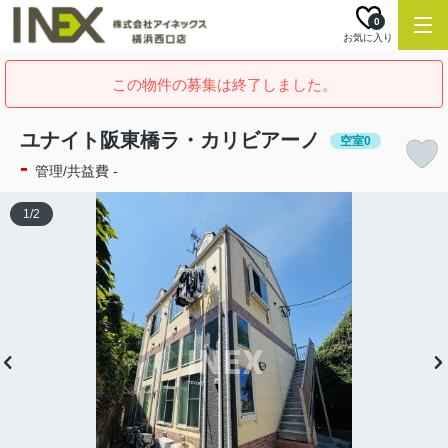
0
お気に入り
この物件の募集は終了しました。
ユナイト阪東橋ラ・カリビアーノ
空室0
-
管理/共益費 -
1
/
2