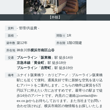
【外観】
- 管理/共益費 -
賃料
-
1R
面積
間取り
築12年
1階/2階建
築年数
所在階
神奈川県
横浜市南区
山谷
所在地
ブルーライン
「
阪東橋
」駅 徒歩14分
交通
京急本線
「
黄金町
」駅 徒歩18分
ブルーライン
「
吉野町
」駅 徒歩19分
ユナイト阪東橋ラ・カリビアーノ：ブルーライン阪東橋
備考
駅にも近くて便利。通風良好で常に新鮮な空気を送り込
むアパートをご案内します。こちらの物件は家賃を5万
円以下に抑えたい方におすすめです。最寄りの駅まで徒
歩14分のアパートです。内見のご連絡はcontact@in-
ex.co.jpからお待ちしております。また当社までお問い
合わせ頂ければ、横浜市南区の物情報をお探しいたしま