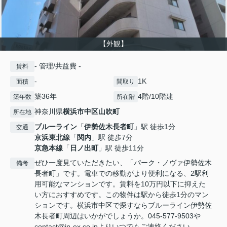
【外観】
- 管理/共益費 -
賃料
-
1K
面積
間取り
築36年
4階/10階建
築年数
所在階
神奈川県
横浜市中区
山吹町
所在地
ブルーライン
「
伊勢佐木長者町
」駅 徒歩1分
交通
京浜東北線
「
関内
」駅 徒歩7分
京急本線
「
日ノ出町
」駅 徒歩11分
ぜひ一度見ていただきたい、「パーク・ノヴァ伊勢佐木
備考
長者町」です。電車での移動がより便利になる、2駅利
用可能なマンションです。賃料を10万円以下に抑えた
い方におすすめです。この物件は駅から徒歩1分のマン
ションです。横浜市中区で探すならブルーライン伊勢佐
木長者町周辺はいかがでしょうか。045-577-9503や
contact@in-ex.co.jpよりいつでもご連絡ください。