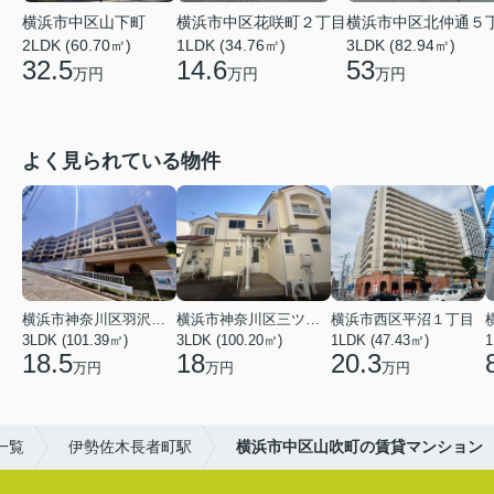
横浜市中区山下町
横浜市中区花咲町２丁目
横浜市中区北仲通５
2LDK (60.70㎡)
1LDK (34.76㎡)
3LDK (82.94㎡)
32.5
14.6
53
万円
万円
万円
よく見られている物件
横浜市神奈川区羽沢南１丁目
横浜市神奈川区三ツ沢上町
横浜市西区平沼１丁目
3LDK (101.39㎡)
3LDK (100.20㎡)
1LDK (47.43㎡)
1
18.5
18
20.3
万円
万円
万円
一覧
伊勢佐木長者町駅
横浜市中区山吹町の賃貸マンション