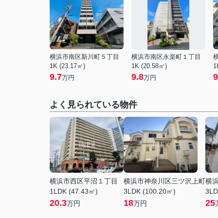
横浜市南区新川町５丁目
横浜市南区永楽町１丁目
1K (23.17㎡)
1K (20.58㎡)
1
9.7
9.8
9
万円
万円
よく見られている物件
横浜市西区平沼１丁目
横浜市神奈川区三ツ沢上町
横
1LDK (47.43㎡)
3LDK (100.20㎡)
3LD
20.3
18
25
万円
万円