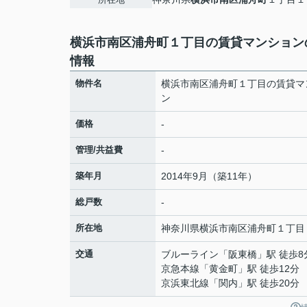
横浜市南区浦舟町１丁目の賃貸マンション
情報
物件名
横浜市南区浦舟町１丁目の賃貸マ
ン
価格
-
管理/共益費
-
築年月
2014年9月（築11年）
総戸数
-
所在地
神奈川県
横浜市南区
浦舟町
１丁目
交通
ブルーライン
「
阪東橋
」駅 徒歩8
京急本線
「
黄金町
」駅 徒歩12分
京浜東北線
「
関内
」駅 徒歩20分