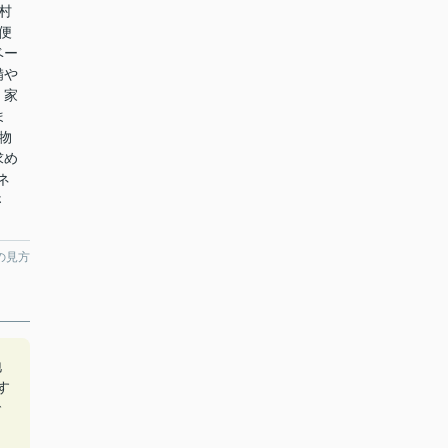
村
便
ベー
備や
。家
ま
物
求め
ネ
さ
の見方
地
す
で