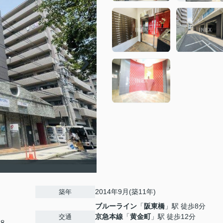
2014年9月(築11年)
築年
ブルーライン
「
阪東橋
」駅 徒歩8分
京急本線
「
黄金町
」駅 徒歩12分
交通
８