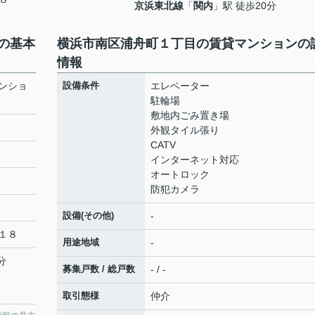
京浜東北線
「
関内
」駅 徒歩20分
の基本
横浜市南区浦舟町１丁目の賃貸マンションの
情報
ンショ
設備条件
エレベーター
駐輪場
敷地内ごみ置き場
外観タイル張り
CATV
インターネット対応
オートロック
防犯カメラ
設備(その他)
-
１８
用途地域
-
分
募集戸数 / 総戸数
- / -
取引態様
仲介