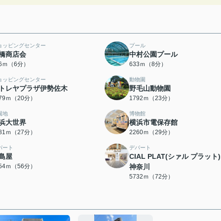
ョッピングセンター
プール
橋商店会
中村公園プール
76ｍ（6分）
633ｍ（8分）
ョッピングセンター
動物園
トレヤプラザ伊勢佐木
野毛山動物園
579ｍ（20分）
1792ｍ（23分）
園地
博物館
浜大世界
横浜市電保存館
081ｍ（27分）
2260ｍ（29分）
パート
デパート
島屋
CIAL PLAT(シァル プラット)
454ｍ（56分）
神奈川
5732ｍ（72分）