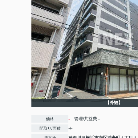
【外観】
-
管理/共益費
-
価格
-/-
間取り/面積
神奈川県
横浜市南区
浦舟町
１丁目１
所在地