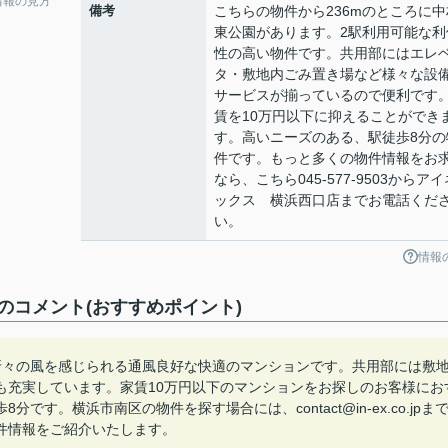
情報の見方
備考
こちらの物件から236mのところに中
東公園があります。2駅利用可能な利
性の高い物件です。共用部にはエレ
タ・敷地内ごみ置き場など様々な設
サービスが揃っているので便利です
賃を10万円以下に抑えることができ
す。高いニーズのある、駅徒歩8分の
件です。もっと多くの物件情報をお
なら、こちら045-577-9503からアイ
ックス 横浜西口店までお電話くだ
い。
情報
コメント(おすすめポイント)
折々の風を感じられる通風良好な快適のマンションです。共用部には敷
も充実しています。家賃10万円以下のマンションをお探しのお客様にお
す。横浜市南区の物件を探す場合には、contact@in-ex.co.jpま
件情報をご紹介いたします。