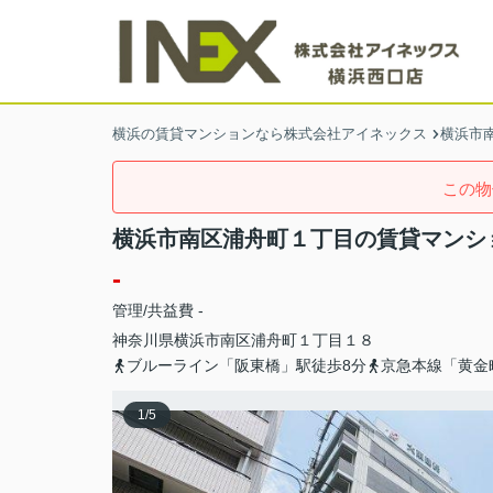
横浜の賃貸マンションなら株式会社アイネックス
横浜市
この物
横浜市南区浦舟町１丁目の賃貸マンシ
-
管理/共益費 -
神奈川県
横浜市南区
浦舟町
１丁目１８
ブルーライン「阪東橋」駅徒歩8分
京急本線「黄金
1
/
5