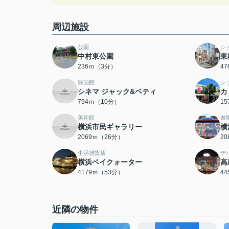
周辺施設
公園
シ
中村東公園
東
236ｍ（3分）
4
映画館
シ
シネマ ジャック&ベティ
カ
794ｍ（10分）
1
美術館
遊
横浜市民ギャラリー
横
2069ｍ（26分）
2
生活雑貨店
デ
横浜ベイクォーター
高
4179ｍ（53分）
4
近隣の物件