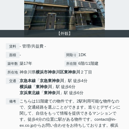
【外観】
- 管理/共益費 -
賃料
-
1DK
面積
間取り
築17年
6階/11階建
築年数
所在階
神奈川県
横浜市神奈川区
東神奈川
２丁目
所在地
京急本線
「
京急東神奈川
」駅 徒歩4分
交通
横浜線
「
東神奈川
」駅 徒歩6分
京浜東北線
「
東神奈川
」駅 徒歩6分
こちらは11階建ての物件です。2駅利用可能な物件なの
備考
で、交通経路を選ぶことができます。造りとデザインに
関して、自信をもって情報を提供できるマンションで
す。徒歩4分の位置に駅がある物件です。contact@in-
ex.co.jpからお問い合わせをお待ちしております。横浜