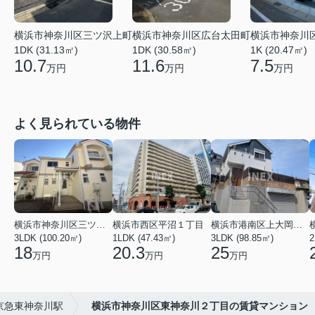
横浜市神奈川区広台太田町
横浜市神奈川
横浜市神奈川区三ツ沢上町
1DK (30.58㎡)
1K (20.47㎡)
1DK (31.13㎡)
11.6
7.5
10.7
万円
万円
万円
よく見られている物件
横浜市神奈川区三ツ沢上町
横浜市西区平沼１丁目
横浜市港南区上大岡東２丁目
3LDK (100.20㎡)
1LDK (47.43㎡)
3LDK (98.85㎡)
18
20.3
25
万円
万円
万円
京急東神奈川駅
横浜市神奈川区東神奈川２丁目の賃貸マンション