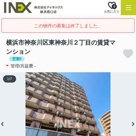
0
お気に入り
この物件の募集は終了しました。
横浜市神奈川区東神奈川２丁目の賃貸マ
ンション
空室0
-
管理/共益費 -
1
/
7