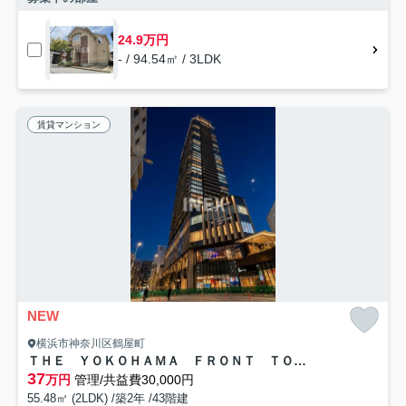
24.9万円
- / 94.54㎡ / 3LDK
賃貸マンション
NEW
横浜市神奈川区鶴屋町
ＴＨＥ ＹＯＫＯＨＡＭＡ ＦＲＯＮＴ ＴＯＷＥＲ
37
万円
管理/共益費30,000円
55.48㎡ (2LDK) /築2年 /43階建