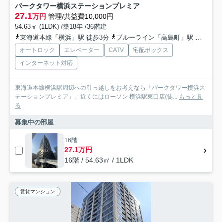
パークタワー横浜ステーションプレミア
27.1
万円
管理/共益費10,000円
54.63㎡ (1LDK) /築18年 /36階建
東海道本線「横浜」駅 徒歩3分
ブルーライン「高島町」駅 徒歩6分
オートロック
エレベーター
CATV
宅配ボックス
インターネット対応
東海道本線横浜駅周辺への引っ越しをお考えなら「パークタワー横浜ス
テーションプレミア」。近くにはローソン 横浜駅東口店(徒...
もっと見
る
募集中の部屋
16階
27.1万円
16階 / 54.63㎡ / 1LDK
賃貸マンション