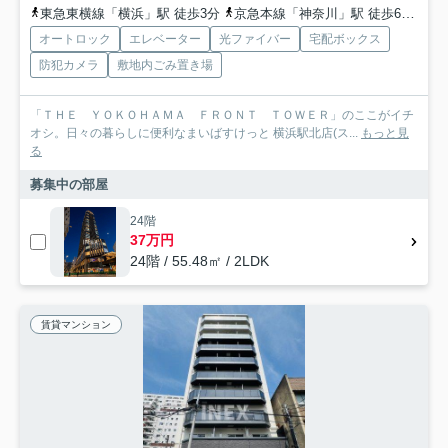
東急東横線「横浜」駅 徒歩3分
京急本線「神奈川」駅 徒歩6分
東
オートロック
エレベーター
光ファイバー
宅配ボックス
防犯カメラ
敷地内ごみ置き場
「ＴＨＥ ＹＯＫＯＨＡＭＡ ＦＲＯＮＴ ＴＯＷＥＲ」のここがイチ
オシ。日々の暮らしに便利なまいばすけっと 横浜駅北店(ス...
もっと見
る
募集中の部屋
24階
37万円
24階 / 55.48㎡ / 2LDK
賃貸マンション