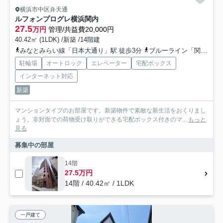
横浜市中区弁天通
ルフォンプログレ横浜関内
27.5
万円
管理/共益費20,000円
40.42㎡ (1LDK) /新築 /14階建
みなとみらい線「日本大通り」駅 徒歩3分
ブルーライン「関内」駅 徒歩6分
駐輪場
オートロック
エレベーター
宅配ボックス
インターネット対応
新築
マンションタイプのお部屋です。新築物件で素敵な新生活をおくりまし
ょう。非対面での荷物受け取りができる宅配ボックス付きのマ...
もっと
見る
募集中の部屋
14階
27.5万円
14階 / 40.42㎡ / 1LDK
一戸建て