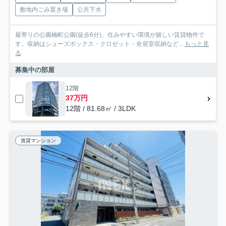
敷地内ごみ置き場
公共下水
最寄りの公園楠町公園(徒歩6分)。住みやすい環境が嬉しい賃貸物件で
す。収納はシューズボックス・クロゼット・全居室収納など...
もっと見
る
募集中の部屋
12階
37万円
12階 / 81.68㎡ / 3LDK
賃貸マンション