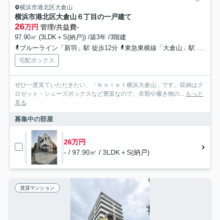
横浜市港北区大倉山
横浜市港北区大倉山６丁目の一戸建て
26
万円
管理/共益費-
97.90㎡ (3LDK＋S(納戸)) /築3年 /3階建
ブルーライン「新羽」駅 徒歩12分
東急東横線「大倉山」駅 徒歩23分
宅配ボックス
ぜひ一度見ていただきたい、「Ｋｏｌｅｔ横浜大倉山」です。収納はク
ロゼット・シューズボックスなど豊富なので、衣類や履き物の...
もっと
見る
募集中の部屋
26万円
- / 97.90㎡ / 3LDK＋S(納戸)
賃貸マンション