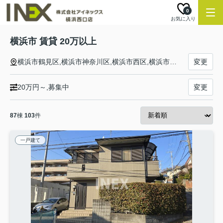
0
お気に入り
横浜市 賃貸 20万以上
横浜市鶴見区,横浜市神奈川区,横浜市西区,横浜市中区,横浜市南区,横浜市保土ケ谷区,横浜市磯子区,横浜市金沢区,横浜市港北区,横浜市戸塚区,横浜市港南区,横浜市旭区,横浜市緑区,横浜市瀬谷区,横浜市栄区,横浜市泉区,横浜市青葉区,横浜市都筑区
変更
20万円～,募集中
変更
87
棟
103
件
一戸建て