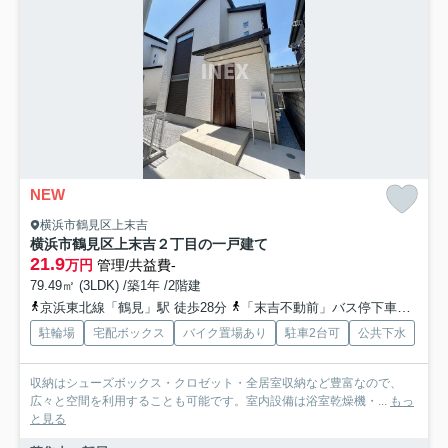
NEW
横浜市鶴見区上末吉
横浜市鶴見区上末吉２丁目の一戸建て
21.9
万円
管理/共益費-
79.49㎡ (3LDK) /築1年 /2階建
京浜東北線「鶴見」駅 徒歩28分
「末吉不動前」バス停下車 徒歩2分
駐輪場
宅配ボックス
バイク置場あり
駐車2台可
公共下水
収納はシューズボックス・クロゼット・全居室収納など豊富なので、
広々と空間を利用することも可能です。室内設備は浴室乾燥機・...
もっ
と見る