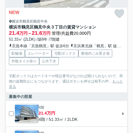
NEW
横浜市鶴見区鶴見中央
横浜市鶴見区鶴見中央３丁目の賃貸マンション
21.4
21.6
万円～
万円
管理/共益費20,000円
51.33㎡ (2LDK) /築8年 /7階建
京急本線「京急鶴見」駅 徒歩6分
京浜東北線「鶴見」駅 徒歩7分
駐輪場
エレベーター
宅配ボックス
敷地内ごみ置き場
外観タイル張り
公共下水
宅配ボックスはカードキーや暗証番号がなければ開けられないので、荷
物の盗難防止にもつながります。通話ボタンを押せば相手の声...
もっと
見る
募集中の部屋
4階
21.4万円
4階 / 51.33㎡ / 2LDK