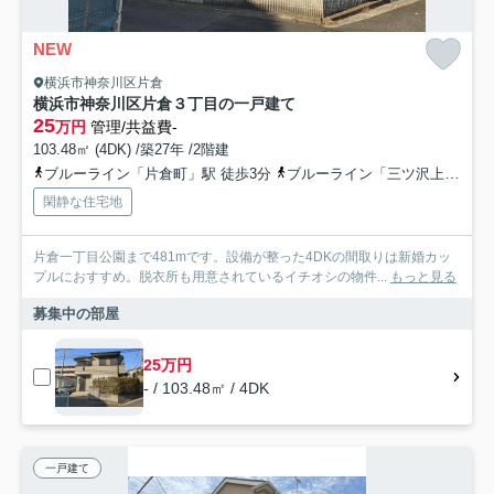
NEW
横浜市神奈川区片倉
横浜市神奈川区片倉３丁目の一戸建て
25
万円
管理/共益費-
103.48㎡ (4DK) /築27年 /2階建
ブルーライン「片倉町」駅 徒歩3分
ブルーライン「三ツ沢上町」駅 徒歩24分
閑静な住宅地
片倉一丁目公園まで481mです。設備が整った4DKの間取りは新婚カッ
プルにおすすめ。脱衣所も用意されているイチオシの物件...
もっと見る
募集中の部屋
25万円
- / 103.48㎡ / 4DK
一戸建て