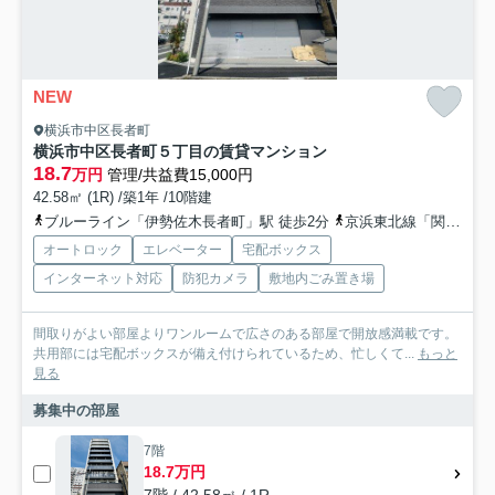
NEW
横浜市中区長者町
横浜市中区長者町５丁目の賃貸マンション
18.7
万円
管理/共益費15,000円
42.58㎡ (1R) /築1年 /10階建
ブルーライン「伊勢佐木長者町」駅 徒歩2分
京浜東北線「関内」駅 徒歩8分
オートロック
エレベーター
宅配ボックス
インターネット対応
防犯カメラ
敷地内ごみ置き場
間取りがよい部屋よりワンルームで広さのある部屋で開放感満載です。
共用部には宅配ボックスが備え付けられているため、忙しくて...
もっと
見る
募集中の部屋
7階
18.7万円