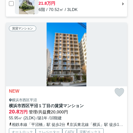
21.8万円
6階 / 70.52㎡ / 3LDK
賃貸マンション
NEW
横浜市西区平沼
横浜市西区平沼１丁目の賃貸マンション
20.8
万円
管理/共益費20,000円
55.95㎡ (2LDK) /築1年 /10階建
相鉄本線「平沼橋」駅 徒歩2分
京浜東北線「横浜」駅 徒歩11分
京
オートロック
エレベーター
CATV
宅配ボックス