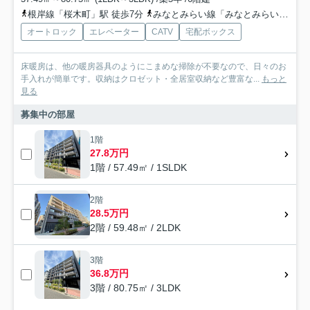
根岸線「桜木町」駅 徒歩7分
みなとみらい線「みなとみらい」駅 徒歩14分
オートロック
エレベーター
CATV
宅配ボックス
床暖房は、他の暖房器具のようにこまめな掃除が不要なので、日々のお
手入れが簡単です。収納はクロゼット・全居室収納など豊富な...
もっと
見る
募集中の部屋
1階
27.8万円
1階 / 57.49㎡ / 1SLDK
2階
28.5万円
2階 / 59.48㎡ / 2LDK
3階
36.8万円
3階 / 80.75㎡ / 3LDK