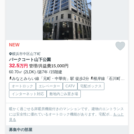
NEW
横浜市中区山下町
パークコート山下公園
32.5
万円
管理/共益費15,000円
60.70㎡ (2LDK) /築7年 /15階建
みなとみらい線「元町・中華街」駅 徒歩2分
根岸線「石川町」駅 徒歩13分
オートロック
エレベーター
CATV
宅配ボックス
インターネット対応
敷地内ごみ置き場
暖かく過ごせる床暖房機能付きのマンションです。建物のエントランス
には安全性に優れているオートロック機能があります。宅配ボ...
もっと
見る
募集中の部屋