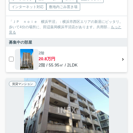
インターネット対応
敷地内ごみ置き場
「ＪＰ ｎｏｉｅ 横浜平沼」：横浜市西区エリアの新居にピッタリ。
歩いて4分の場所に、田辺薬局横浜平沼店があります。共用部...
もっと
見る
募集中の部屋
2階
20.8万円
2階 / 55.95㎡ / 2LDK
賃貸マンション