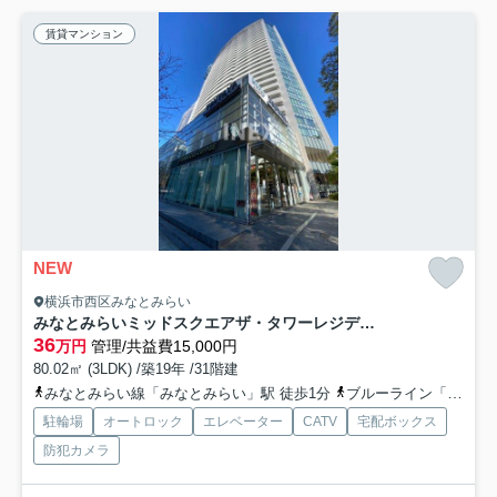
賃貸マンション
NEW
横浜市西区みなとみらい
みなとみらいミッドスクエアザ・タワーレジデンス
36
万円
管理/共益費15,000円
80.02㎡ (3LDK) /築19年 /31階建
みなとみらい線「みなとみらい」駅 徒歩1分
ブルーライン「高島町」駅 徒歩11分
駐輪場
オートロック
エレベーター
CATV
宅配ボックス
防犯カメラ