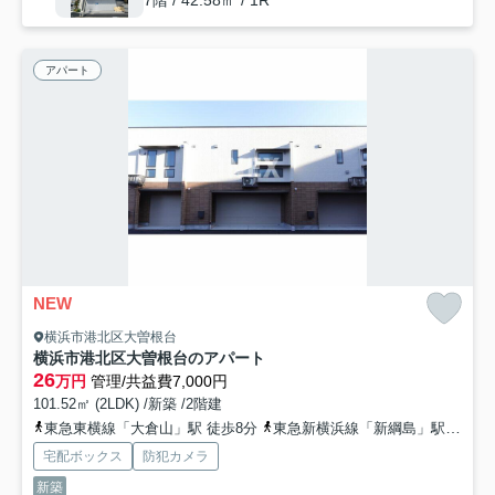
7階 / 42.58㎡ / 1R
アパート
NEW
横浜市港北区大曽根台
横浜市港北区大曽根台のアパート
26
万円
管理/共益費7,000円
101.52㎡ (2LDK) /新築 /2階建
東急東横線「大倉山」駅 徒歩8分
東急新横浜線「新綱島」駅 徒歩17分
宅配ボックス
防犯カメラ
新築