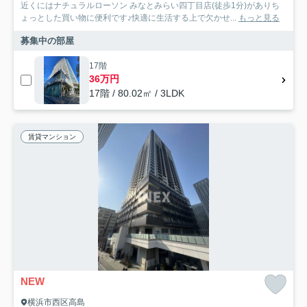
近くにはナチュラルローソン みなとみらい四丁目店(徒歩1分)がありち
ょっとした買い物に便利です♪快適に生活する上で欠かせ...
もっと見る
募集中の部屋
17階
36万円
17階 / 80.02㎡ / 3LDK
賃貸マンション
NEW
横浜市西区高島