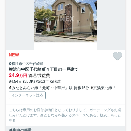
NEW
横浜市中区千代崎町
横浜市中区千代崎町４丁目の一戸建て
24.9
万円
管理/共益費-
94.54㎡ (3LDK) /築13年 /2階建
みなとみらい線「元町・中華街」駅 徒歩15分
京浜東北線「山手」駅 徒歩17分
インターネット対応
こちらは専用のお庭付き物件となっておりまして、ガーデニングもお楽
しみいただけます。身だしなみを整えるスペースである、脱衣...
もっと
見る
募集中の部屋