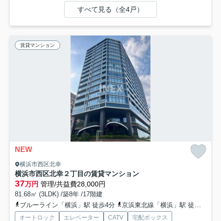
すべて見る（全4戸）
賃貸マンション
NEW
横浜市西区北幸
横浜市西区北幸２丁目の賃貸マンション
37
万円
管理/共益費28,000円
81.68㎡ (3LDK) /築8年 /17階建
ブルーライン「横浜」駅 徒歩4分
京浜東北線「横浜」駅 徒歩6分
オートロック
エレベーター
CATV
宅配ボックス