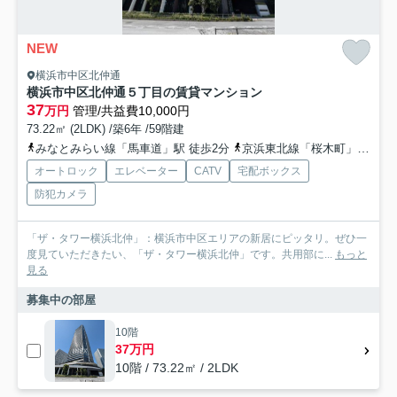
NEW
横浜市中区北仲通
横浜市中区北仲通５丁目の賃貸マンション
37
万円
管理/共益費10,000円
73.22㎡ (2LDK) /築6年 /59階建
みなとみらい線「馬車道」駅 徒歩2分
京浜東北線「桜木町」駅 徒歩7分
オートロック
エレベーター
CATV
宅配ボックス
防犯カメラ
「ザ・タワー横浜北仲」：横浜市中区エリアの新居にピッタリ。ぜひ一
度見ていただきたい、「ザ・タワー横浜北仲」です。共用部に...
もっと
見る
募集中の部屋
10階
37万円
10階 / 73.22㎡ / 2LDK