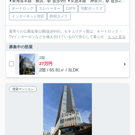
東海道本線「横浜」駅 徒歩9分
京急本線「神奈川」駅 徒歩2分
京
オートロック
エレベーター
CATV
宅配ボックス
インターネット対応
防犯カメラ
最寄りの公園金港公園(徒歩6分)。セキュリティ面は、オートロック・
TVインターホンなどを備え付けているので安心して暮らせ...
もっと見る
募集中の部屋
2階
27万円
2階 / 65.81㎡ / 3LDK
賃貸マンション