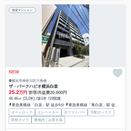
賃貸マンション
NEW
横浜市神奈川区六角橋
ザ・パークハビオ横浜白楽
25.2
万円
管理/共益費20,000円
46.46㎡ (2LDK) /築1年 /10階建
東急東横線「白楽」駅 徒歩6分
東急東横線「東白楽」駅 徒歩8分
オートロック
エレベーター
光ファイバー
宅配ボックス
防犯カメラ
敷地内ごみ置き場