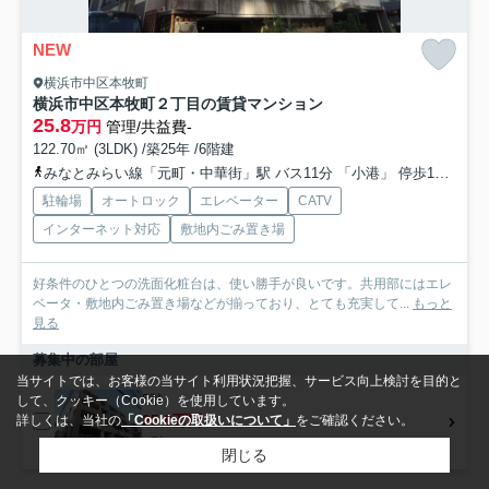
NEW
横浜市中区本牧町
横浜市中区本牧町２丁目の賃貸マンション
25.8
万円
管理/共益費-
122.70㎡ (3LDK) /築25年 /6階建
みなとみらい線「元町・中華街」駅 バス11分 「小港」 停歩1分
京浜
駐輪場
オートロック
エレベーター
CATV
インターネット対応
敷地内ごみ置き場
好条件のひとつの洗面化粧台は、使い勝手が良いです。共用部にはエレ
ベータ・敷地内ごみ置き場などが揃っており、とても充実して...
もっと
見る
募集中の部屋
当サイトでは、お客様の当サイト利用状況把握、サービス向上検討を目的と
5階
して、クッキー（Cookie）を使用しています。
25.8万円
詳しくは、当社の
「Cookieの取扱いについて」
をご確認ください。
5階 / 122.70㎡ / 3LDK
閉じる