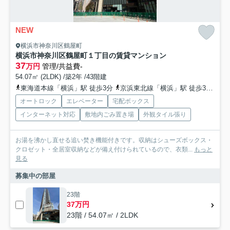
NEW
横浜市神奈川区鶴屋町
横浜市神奈川区鶴屋町１丁目の賃貸マンション
37
万円
管理/共益費-
54.07㎡ (2LDK) /築2年 /43階建
東海道本線「横浜」駅 徒歩3分
京浜東北線「横浜」駅 徒歩3分
京
オートロック
エレベーター
宅配ボックス
インターネット対応
敷地内ごみ置き場
外観タイル張り
お湯を沸かし直せる追い焚き機能付きです。収納はシューズボックス・
クロゼット・全居室収納などが備え付けられているので、衣類...
もっと
見る
募集中の部屋
23階
37万円
23階 / 54.07㎡ / 2LDK