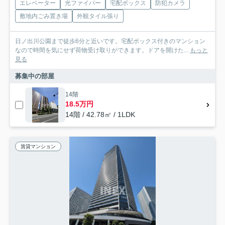
エレベーター
光ファイバー
宅配ボックス
防犯カメラ
敷地内ごみ置き場
外観タイル張り
日ノ出川公園まで徒歩6分と近いです。宅配ボックス付きのマンション
なので時間を気にせず荷物受け取りができます。ドアを開けた...
もっと
見る
募集中の部屋
14階
18.5万円
14階 / 42.78㎡ / 1LDK
賃貸マンション