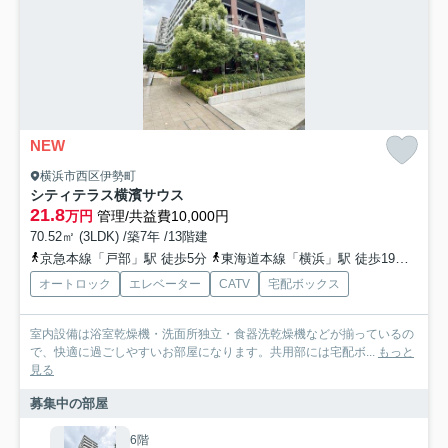
NEW
横浜市西区伊勢町
シティテラス横濱サウス
21.8
万円
管理/共益費10,000円
70.52㎡ (3LDK) /築7年 /13階建
京急本線「戸部」駅 徒歩5分
東海道本線「横浜」駅 徒歩19分
相鉄
オートロック
エレベーター
CATV
宅配ボックス
室内設備は浴室乾燥機・洗面所独立・食器洗乾燥機などが揃っているの
で、快適に過ごしやすいお部屋になります。共用部には宅配ボ...
もっと
見る
募集中の部屋
6階