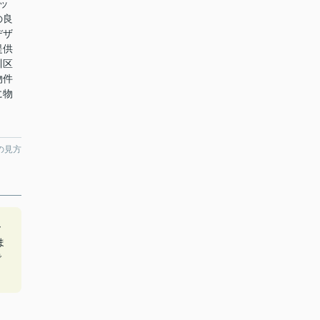
ッ
の良
デザ
提供
川区
物件
に物
の見方
ー
ま
で