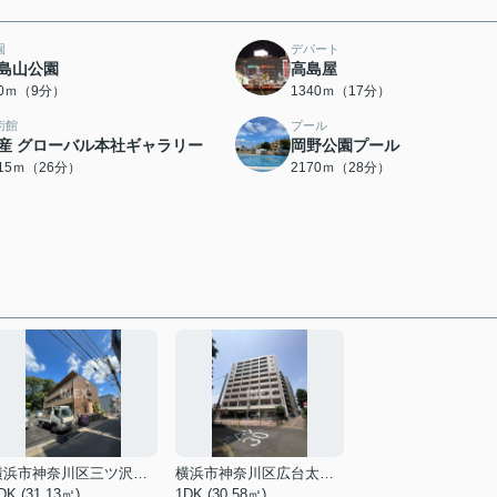
園
デパート
島山公園
高島屋
90ｍ（9分）
1340ｍ（17分）
術館
プール
産 グローバル本社ギャラリー
岡野公園プール
015ｍ（26分）
2170ｍ（28分）
横浜市神奈川区三ツ沢上町
横浜市神奈川区広台太田町
DK (31.13㎡)
1DK (30.58㎡)