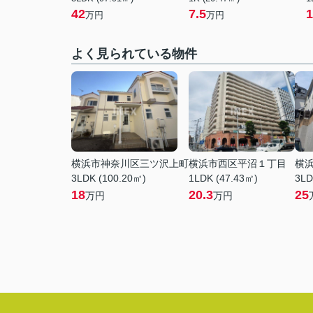
42
7.5
1
万円
万円
よく見られている物件
横浜市神奈川区三ツ沢上町
横浜市西区平沼１丁目
横
3LDK (100.20㎡)
1LDK (47.43㎡)
3LD
18
20.3
25
万円
万円