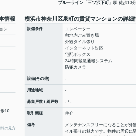
ブルーライン
「
三ツ沢下町
」駅 徒歩10
本情報
横浜市神奈川区泉町の賃貸マンションの詳細
ョン
設備条件
エレベーター
敷地内ごみ置き場
外観タイル張り
インターネット対応
宅配ボックス
24時間緊急通報システム
防犯カメラ
設備(その他)
-
用途地域
-
募集戸数 / 総戸数
- / -
歩10
取引態様
仲介
備考
メンテナンスフリーになることが外
情報の見方
イル張りの魅力です。物件の周辺に