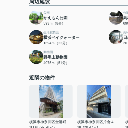
周辺施設
公園
公
かえもん公園
高
593ｍ（8分）
6
生活雑貨店
美
横浜ベイクォーター
日
1694ｍ（22分）
2
動物園
野毛山動物園
4075ｍ（51分）
近隣の物件
横浜市神奈川区金港町
横浜市神奈川区片倉４丁目
3LDK (97.91㎡)
1K (20.47㎡)
1