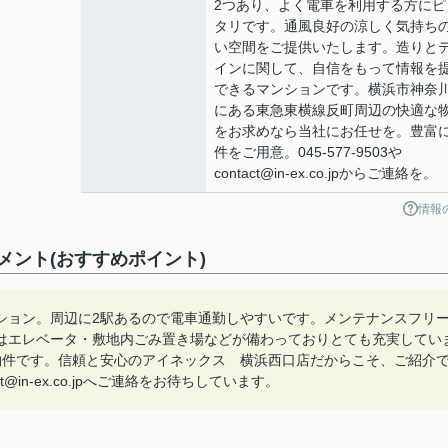
2つあり、よく電車を利用する方にピ
タリです。通風良好の涼しく気持ち
い空間をご提供いたします。造りと
インに関して、自信をもって情報を
できるマンションです。横浜市神奈
にある東急東横線反町周辺の快適な
をお求めなら当社にお任せを。豊富
件をご用意。045-577-9503や
contact@in-ex.co.jpからご連絡を。
情報
ント(おすすめポイント)
ション。周辺に2駅あるので電車通勤しやすいです。メンテナンスフリ
はエレベータ・敷地内ごみ置き場などが備わっておりとても充実してい
物件です。信頼と安心のアイネックス 横浜西口店だからこそ、ご紹介
ct@in-ex.co.jpへご連絡をお待ちしています。