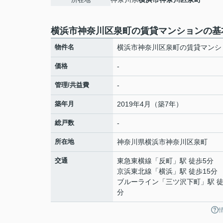
横浜市神奈川区泉町の賃貸マンションの基
物件名
横浜市神奈川区泉町の賃貸マンシ
価格
-
管理/共益費
-
築年月
2019年4月（築7年）
総戸数
-
所在地
神奈川県
横浜市神奈川区
泉町
交通
東急東横線
「
反町
」駅 徒歩5分
京浜東北線
「
横浜
」駅 徒歩15分
ブルーライン
「
三ツ沢下町
」駅 徒
分