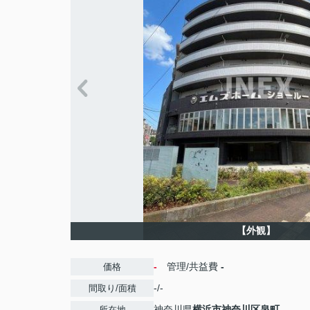
【外観】
-
管理/共益費
-
価格
-/-
間取り/面積
神奈川県
横浜市神奈川区
泉町
所在地