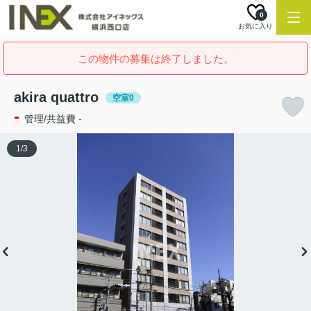
0
お気に入り
この物件の募集は終了しました。
akira quattro
空室0
-
管理/共益費 -
1
/
3