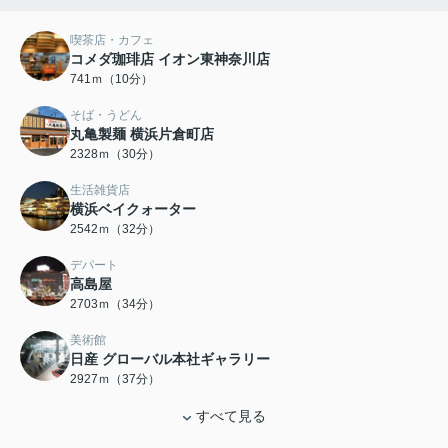
喫茶店・カフェ
コメダ珈琲店 イオン東神奈川店
741ｍ（10分）
そば・うどん
丸亀製麺 横浜片倉町店
2328ｍ（30分）
生活雑貨店
横浜ベイクォーター
2542ｍ（32分）
デパート
高島屋
2703ｍ（34分）
美術館
日産 グローバル本社ギャラリー
2927ｍ（37分）
すべて見る