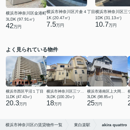
横浜市神奈川区片倉４丁目
横浜市神奈川区三
横浜市神奈川区金港町
1K (20.47㎡)
1DK (31.13㎡)
3LDK (97.91㎡)
7.5
10.7
42
万円
万円
万円
よく見られている物件
横浜市西区平沼１丁目
横浜市神奈川区三ツ沢上町
横浜市港南区上大岡東２丁目
1LDK (47.43㎡)
3LDK (100.20㎡)
3LDK (98.85㎡)
20.3
18
25
万円
万円
万円
横浜市神奈川区の賃貸物件一覧
東白楽駅
akira quattro