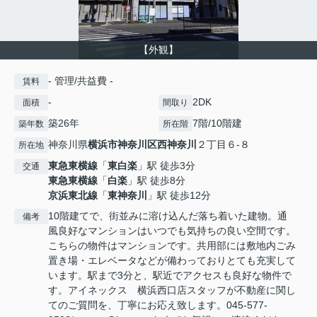
【外観】
- 管理/共益費 -
賃料
-
2DK
面積
間取り
築26年
7階/10階建
築年数
所在階
神奈川県
横浜市神奈川区
西神奈川
２丁目６-８
所在地
東急東横線
「
東白楽
」駅 徒歩3分
交通
東急東横線
「
白楽
」駅 徒歩8分
京浜東北線
「
東神奈川
」駅 徒歩12分
10階建てで、街並みに溶け込んだ落ち着いた建物。通
備考
風良好なマンションはいつでも気持ちの良い空間です。
こちらの物件はマンションです。共用部には敷地内ごみ
置き場・エレベータなどが備わっておりとても充実して
います。駅まで3分と、駅近でアクセスも良好な物件で
す。アイネックス 横浜西口店スタッフが不動産に関し
てのご質問を、丁寧にお応え致します。045-577-