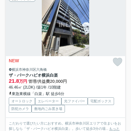
NEW
横浜市神奈川区六角橋
ザ・パークハビオ横浜白楽
21.8
万円
管理/共益費20,000円
46.46㎡ (2LDK) /築1年 /10階建
東急東横線「白楽」駅 徒歩6分
オートロック
エレベーター
光ファイバー
宅配ボックス
防犯カメラ
敷地内ごみ置き場
こだわりで選びたい方におすすめ。横浜市神奈川区エリアで住まいをお
探しなら「ザ・パークハビオ横浜白楽」。歩いて徒歩3分の場...
もっと