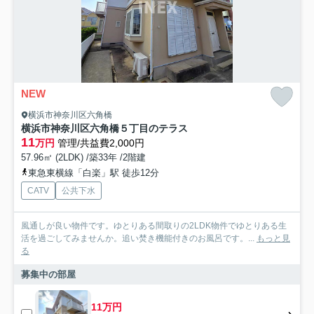
NEW
横浜市神奈川区六角橋
横浜市神奈川区六角橋５丁目のテラス
11
万円
管理/共益費2,000円
57.96㎡ (2LDK) /築33年 /2階建
東急東横線「白楽」駅 徒歩12分
CATV
公共下水
風通しが良い物件です。ゆとりある間取りの2LDK物件でゆとりある生
活を過ごしてみませんか。追い焚き機能付きのお風呂です。...
もっと見
る
募集中の部屋
11万円