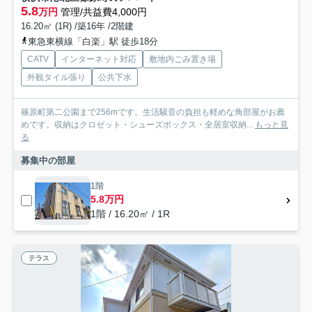
5.8
万円
管理/共益費4,000円
16.20㎡ (1R) /築16年 /2階建
東急東横線「白楽」駅 徒歩18分
CATV
インターネット対応
敷地内ごみ置き場
外観タイル張り
公共下水
篠原町第二公園まで256mです。生活騒音の負担も軽めな角部屋がお薦
めです。収納はクロゼット・シューズボックス・全居室収納...
もっと見
る
募集中の部屋
1階
5.8万円
1階 / 16.20㎡ / 1R
テラス