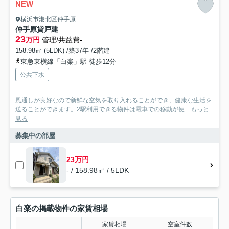
NEW
横浜市港北区仲手原
仲手原貸戸建
23
万円
管理/共益費-
158.98㎡ (5LDK) /築37年 /2階建
東急東横線「白楽」駅 徒歩12分
公共下水
風通しが良好なので新鮮な空気を取り入れることができ、健康な生活を
送ることができます。2駅利用できる物件は電車での移動が便...
もっと
見る
募集中の部屋
23万円
- / 158.98㎡ / 5LDK
白楽の掲載物件の家賃相場
家賃相場
空室件数