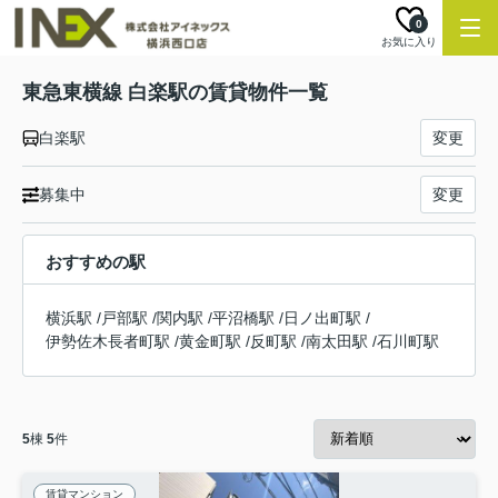
0
お気に入り
東急東横線 白楽駅の賃貸物件一覧
白楽駅
変更
募集中
変更
おすすめの駅
横浜駅
/
戸部駅
/
関内駅
/
平沼橋駅
/
日ノ出町駅
/
伊勢佐木長者町駅
/
黄金町駅
/
反町駅
/
南太田駅
/
石川町駅
5
棟
5
件
賃貸マンション