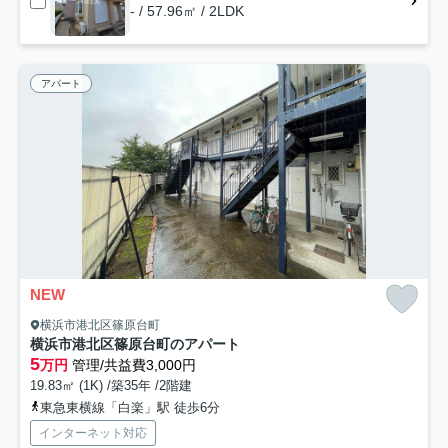
- / 57.96㎡ / 2LDK
アパート
NEW
横浜市港北区篠原台町
横浜市港北区篠原台町のアパート
5
万円
管理/共益費3,000円
19.83㎡ (1K) /築35年 /2階建
東急東横線「白楽」駅 徒歩6分
インターネット対応