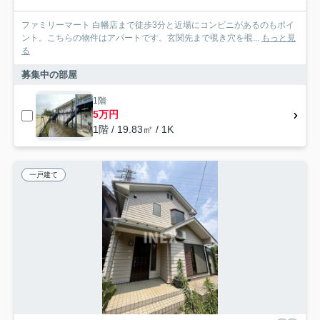
ファミリーマート 白幡店まで徒歩3分と近場にコンビニがあるのもポイ
ント。こちらの物件はアパートです。玄関先まで覗き穴を覗...
もっと見
る
募集中の部屋
1階
5万円
1階 / 19.83㎡ / 1K
一戸建て