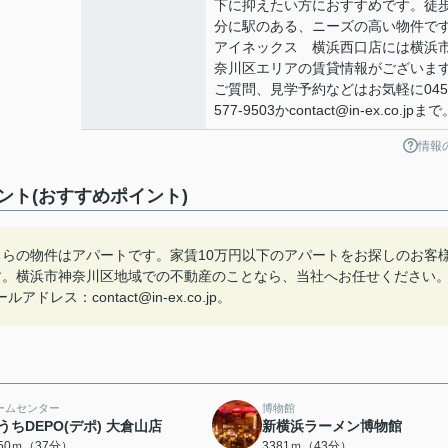
下に抑えたい方におすすめです。徒歩
分に駅のある、ニーズの高い物件で
アイネックス 横浜西口店には横浜
奈川区エリアの賃貸情報がございま
ご質問、見学予約などはお気軽に045
577-9503かcontact@in-ex.co.jpま
情報
ト(おすすめポイント)
ちらの物件はアパートです。家賃10万円以下のアパートをお探しのお客
す。横浜市神奈川区地域での不動産のことなら、当社へお任せください
：contact@in-ex.co.jp。
ームセンター
博物館
うちDEPO(デポ) 大倉山店
新横浜ラーメン博物館
950ｍ（37分）
3381ｍ（43分）