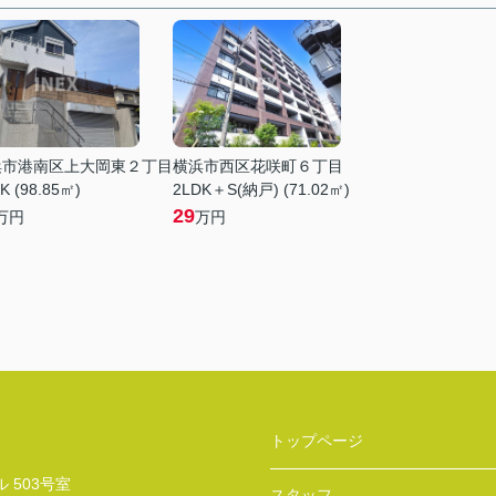
浜市港南区上大岡東２丁目
横浜市西区花咲町６丁目
K (98.85㎡)
2LDK＋S(納戸) (71.02㎡)
29
万円
万円
トップページ
 503号室
スタッフ