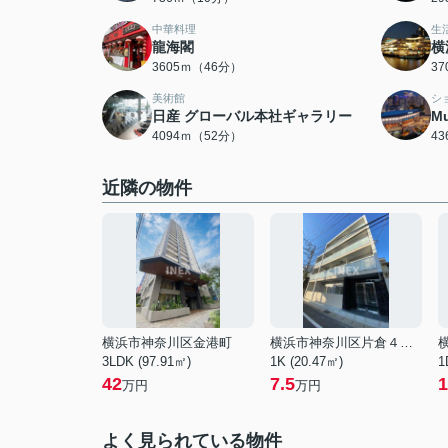
中華料理
生
龍海閣
横
3605ｍ（46分）
3
美術館
シ
日産 グローバル本社ギャラリー
Mu
4094ｍ（52分）
4
近隣の物件
横浜市神奈川区金港町
横浜市神奈川区片倉４丁目
3LDK (97.91㎡)
1K (20.47㎡)
1
42
7.5
1
万円
万円
よく見られている物件