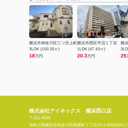
横浜市神奈川区三ツ沢上町
横浜市西区平沼１丁目
横
3LDK (100.20㎡)
1LDK (47.43㎡)
3LD
18
20.3
25
万円
万円
株式会社アイネックス 横浜西口店
〒221-0835
神奈川県横浜市神奈川区鶴屋町２丁目10-1 MINDANビル