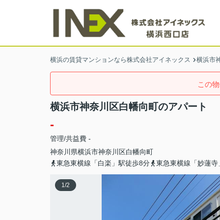
横浜の賃貸マンションなら株式会社アイネックス
横浜市
この物
横浜市神奈川区白幡向町のアパート
-
管理/共益費 -
神奈川県
横浜市神奈川区
白幡向町
東急東横線「白楽」駅徒歩8分
東急東横線「妙蓮寺
1
/
2