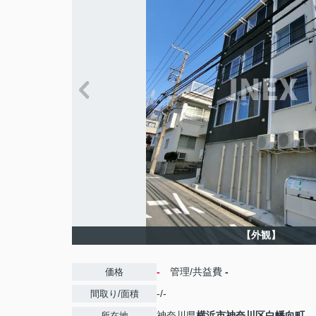
【外観】
-
管理/共益費
-
価格
-/-
間取り/面積
神奈川県
横浜市神奈川区
白幡向町
所在地