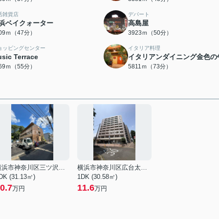
活雑貨店
デパート
浜ベイクォーター
高島屋
709ｍ（47分）
3923ｍ（50分）
ョッピングセンター
イタリア料理
sic Terrace
イタリアンダイニング金色の
369ｍ（55分）
5811ｍ（73分）
横浜市神奈川区三ツ沢上町
横浜市神奈川区広台太田町
DK (31.13㎡)
1DK (30.58㎡)
0.7
11.6
万円
万円