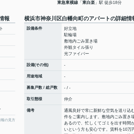
東急東横線
「
東白楽
」駅 徒歩18分
情報
横浜市神奈川区白幡向町のアパートの詳細情
ト
設備条件
好立地
駐輪場
敷地内ごみ置き場
外観タイル張り
光ファイバー
設備(その他)
-
用途地域
-
募集戸数 / 総戸数
- / -
取引態様
仲介
分
備考
通風良好で常に新鮮な空気を送り込
件をご案内します。敷地内ごみ置き
情報の見方
あるので、忙しくてゴミを出す時間
いという方も安心です。賃料を10万