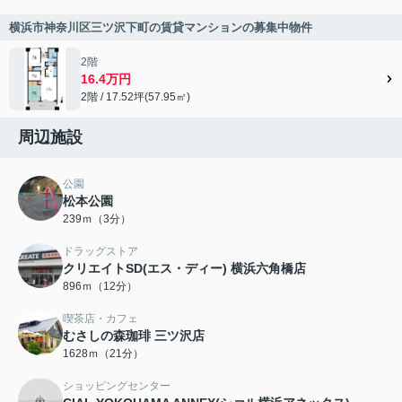
横浜市神奈川区三ツ沢下町の賃貸マンションの募集中物件
2階
16.4万円
2階 / 17.52坪(57.95㎡)
周辺施設
公園
松本公園
239ｍ（3分）
ドラッグストア
クリエイトSD(エス・ディー) 横浜六角橋店
896ｍ（12分）
喫茶店・カフェ
むさしの森珈琲 三ツ沢店
1628ｍ（21分）
ショッピングセンター