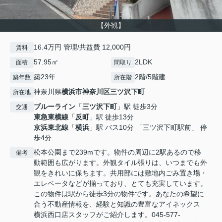
【外観】
16.4万円 管理/共益費 12,000円
賃料
57.95㎡
2LDK
面積
間取り
築23年
2階/5階建
築年数
所在階
神奈川県
横浜市神奈川区
三ツ沢下町
所在地
ブルーライン
「
三ツ沢下町
」駅 徒歩3分
交通
東急東横線
「
反町
」駅 徒歩13分
京浜東北線
「
横浜
」駅 バス10分 「三ツ沢下町駅前」 停
歩4分
松本公園まで239mです。物件の周辺に2駅あるので移
備考
動範囲も広がります。外観タイル張りは、いつまでも外
観をきれいに保ちます。共用部には敷地内ごみ置き場・
エレベータなどが揃っており、とても充実しています。
この物件は駅から徒歩3分の物件です。あなたの希望に
合う不動産情報を、経験と知識の豊富なアイネックス
横浜西口店スタッフがご紹介します。045-577-