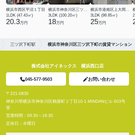
横浜市西区平沼１丁目
横浜市神奈川区三ツ沢上町
横浜市港南区上大岡東２丁目
1LDK (47.43㎡)
3LDK (100.20㎡)
3LDK (98.85㎡)
20.3
18
25
万円
万円
万円
三ツ沢下町駅
横浜市神奈川区三ツ沢下町の賃貸マンション
株式会社アイネックス 横浜西口店
045-577-9503
お問い合わせ
〒221-0835
神奈川県横浜市神奈川区鶴屋町２丁目10-1 MINDANビル 503号
室
営業時間：
09:30～18:30
定休日：
水曜日