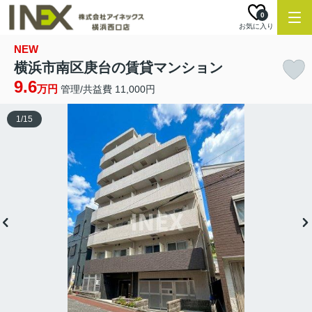
0
お気に入り
NEW
横浜市南区庚台の賃貸マンション
9.6
万円
管理/共益費 11,000円
1
/
15