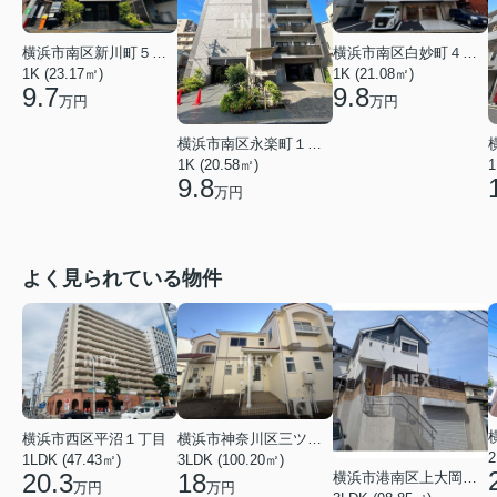
横浜市南区白妙町４丁目
横浜市南区新川町５丁目
1K (21.08㎡)
1K (23.17㎡)
9.8
9.7
万円
万円
横浜市南区永楽町１丁目
1K (20.58㎡)
1
9.8
万円
よく見られている物件
横浜市西区平沼１丁目
横浜市神奈川区三ツ沢上町
1LDK (47.43㎡)
3LDK (100.20㎡)
20.3
18
横浜市港南区上大岡東２丁目
万円
万円