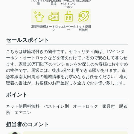
バストイレ
室内洗濯機
TVモニタ
独立洗面台
別
置場
付きインタ
ーホン
浴室乾燥機
オートロッ
エレベータ
ネット使用
ク
ー
料無料
セールスポイント
こちらは駐輪場付きの物件です。セキュリティ面は、TVインタ
ーホン・オートロックなどを備え付けているので安心して暮らせ
ます。家賃10万円以下のマンションをお探しのお客様におすすめ
の物件です。周辺には、徒歩5分で利用できる駅があります。京
急本線南太田周辺の地域情報をお求めならお任せください！地元
密着の当社が、お客様のお部屋探しを全力でお手伝い致します。
ポイント
ネット使用料無料
バストイレ別
オートロック
家具付
脱衣
所
エアコン
担当者のコメント