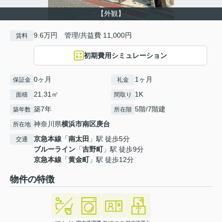
【外観】
9.6万円 管理/共益費 11,000円
賃料
初期費用シミュレーション
0ヶ月
1ヶ月
保証金
礼金
21.31㎡
1K
面積
間取り
築7年
5階/7階建
築年数
所在階
神奈川県
横浜市南区
庚台
所在地
京急本線
「
南太田
」駅 徒歩5分
交通
ブルーライン
「
吉野町
」駅 徒歩9分
京急本線
「
黄金町
」駅 徒歩12分
物件の特徴