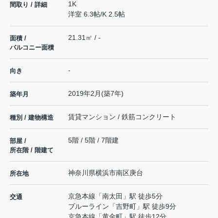
1K
間取り / 詳細
洋室 6.3帖
/
K 2.5帖
21.31㎡ / -
面積 /
バルコニー面積
-
向き
2019年2月(築7年)
築年月
賃貸マンション / 鉄筋コンクリート
種別 / 建物構造
5階 / 5階 / 7階建
部屋 /
所在階 / 階建て
神奈川県
横浜市南区
庚台
所在地
京急本線
「
南太田
」駅 徒歩5分
交通
ブルーライン
「
吉野町
」駅 徒歩9分
京急本線
「
黄金町
」駅 徒歩12分