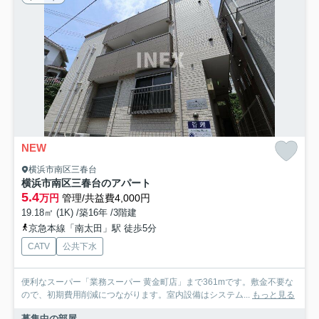
NEW
横浜市南区三春台
横浜市南区三春台のアパート
5.4
万円
管理/共益費4,000円
19.18㎡ (1K) /築16年 /3階建
京急本線「南太田」駅 徒歩5分
CATV
公共下水
便利なスーパー「業務スーパー 黄金町店」まで361mです。敷金不要な
ので、初期費用削減につながります。室内設備はシステム...
もっと見る
募集中の部屋