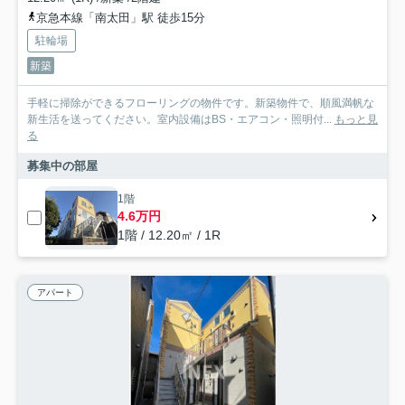
京急本線「南太田」駅 徒歩15分
駐輪場
新築
手軽に掃除ができるフローリングの物件です。新築物件で、順風満帆な
新生活を送ってください。室内設備はBS・エアコン・照明付...
もっと見
る
募集中の部屋
1階
4.6万円
1階 / 12.20㎡ / 1R
アパート