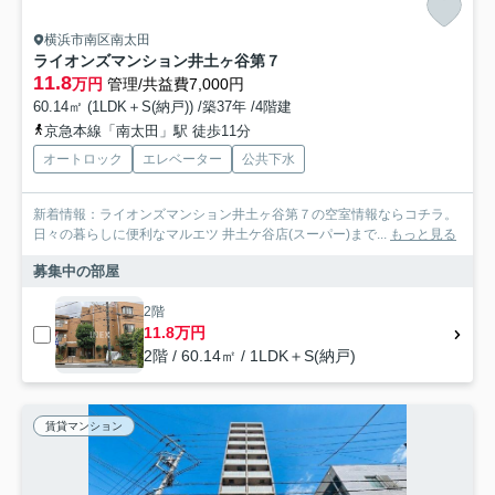
横浜市南区南太田
ライオンズマンション井土ヶ谷第７
11.8
万円
管理/共益費7,000円
60.14㎡ (1LDK＋S(納戸)) /築37年 /4階建
京急本線「南太田」駅 徒歩11分
オートロック
エレベーター
公共下水
新着情報：ライオンズマンション井土ヶ谷第７の空室情報ならコチラ。
日々の暮らしに便利なマルエツ 井土ケ谷店(スーパー)まで...
もっと見る
募集中の部屋
2階
11.8万円
2階 / 60.14㎡ / 1LDK＋S(納戸)
賃貸マンション