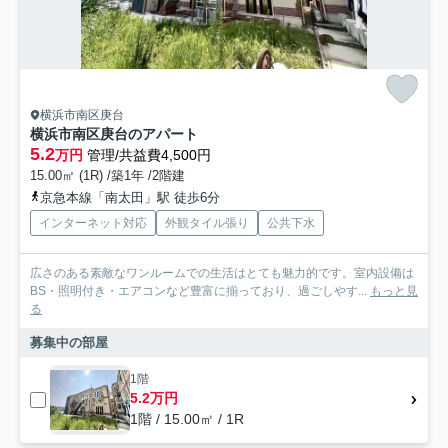
横浜市南区庚台
横浜市南区庚台のアパート
5.2
万円
管理/共益費4,500円
15.00㎡ (1R) /築1年 /2階建
京急本線「南太田」駅 徒歩6分
インターネット対応
外観タイル張り
公共下水
広さのある素敵なワンルームでの生活はとても魅力的です。室内設備は
BS・照明付き・エアコンなど豊富に揃っており、過ごしやす...
もっと見
る
募集中の部屋
1階
5.2万円
1階 / 15.00㎡ / 1R