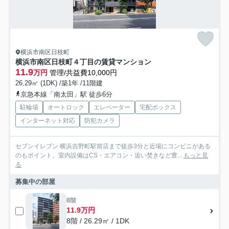
横浜市南区日枝町
横浜市南区日枝町４丁目の賃貸マンション
11.9
万円
管理/共益費10,000円
26.29㎡ (1DK) /築1年 /11階建
京急本線「南太田」駅 徒歩6分
駐輪場
オートロック
エレベーター
宅配ボックス
インターネット対応
防犯カメラ
セブンイレブン 横浜吉野町駅前店まで徒歩3分と近場にコンビニがある
のもポイント。室内設備はCS・エアコン・追い焚きなど豊...
もっと見
る
募集中の部屋
8階
11.9万円
8階 / 26.29㎡ / 1DK