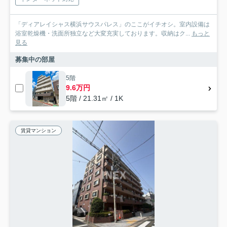
「ディアレイシャス横浜サウスパレス」のここがイチオシ。室内設備は
浴室乾燥機・洗面所独立など大変充実しております。収納はク...
もっと
見る
募集中の部屋
5階
9.6万円
5階 / 21.31㎡ / 1K
賃貸マンション