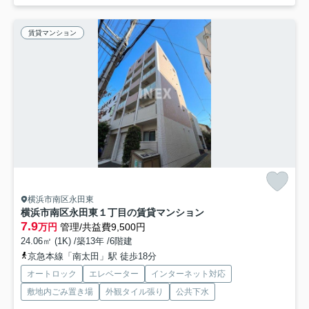
賃貸マンション
横浜市南区永田東
横浜市南区永田東１丁目の賃貸マンション
7.9
万円
管理/共益費9,500円
24.06㎡ (1K) /築13年 /6階建
京急本線「南太田」駅 徒歩18分
オートロック
エレベーター
インターネット対応
敷地内ごみ置き場
外観タイル張り
公共下水