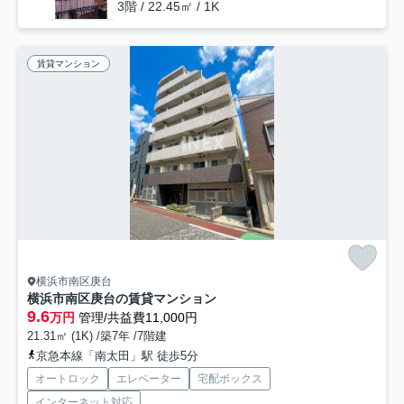
3階 / 22.45㎡ / 1K
賃貸マンション
横浜市南区庚台
横浜市南区庚台の賃貸マンション
9.6
万円
管理/共益費11,000円
21.31㎡ (1K) /築7年 /7階建
京急本線「南太田」駅 徒歩5分
オートロック
エレベーター
宅配ボックス
インターネット対応