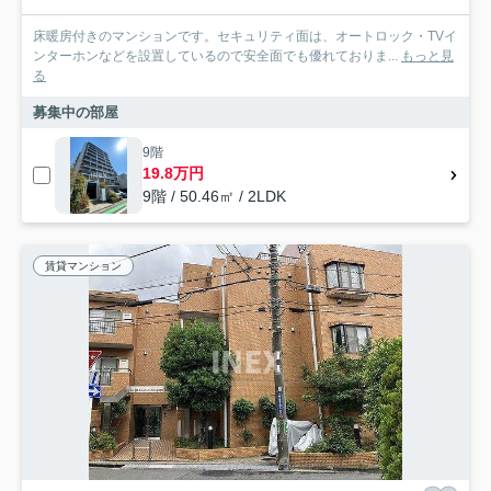
床暖房付きのマンションです。セキュリティ面は、オートロック・TVイ
ンターホンなどを設置しているので安全面でも優れておりま...
もっと見
る
募集中の部屋
9階
19.8万円
9階 / 50.46㎡ / 2LDK
賃貸マンション