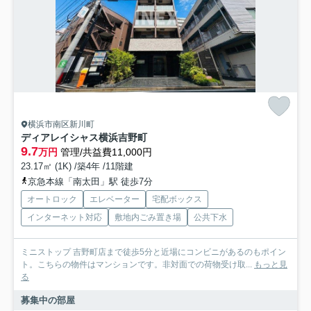
横浜市南区新川町
ディアレイシャス横浜吉野町
9.7
万円
管理/共益費11,000円
23.17㎡ (1K) /築4年 /11階建
京急本線「南太田」駅 徒歩7分
オートロック
エレベーター
宅配ボックス
インターネット対応
敷地内ごみ置き場
公共下水
ミニストップ 吉野町店まで徒歩5分と近場にコンビニがあるのもポイン
ト。こちらの物件はマンションです。非対面での荷物受け取...
もっと見
る
募集中の部屋