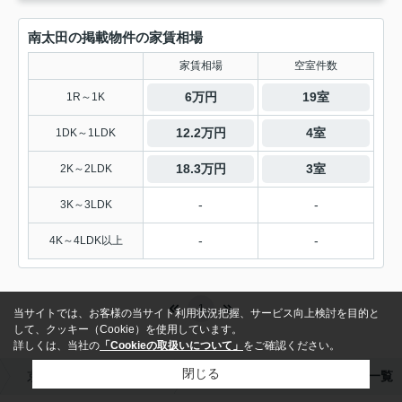
南太田の掲載物件の家賃相場
家賃相場
空室件数
6万円
19室
1R～1K
12.2万円
4室
1DK～1LDK
18.3万円
3室
2K～2LDK
-
-
3K～3LDK
-
-
4K～4LDK以上
1
当サイトでは、お客様の当サイト利用状況把握、サービス向上検討を目的と
して、クッキー（Cookie）を使用しています。
詳しくは、当社の
「Cookieの取扱いについて」
をご確認ください。
閉じる
京急本線の賃貸物件一覧
京急本線 南太田駅の賃貸物件一覧