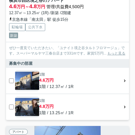
横浜市西区境之谷のアパート
4.6
4.8
万円～
万円
管理/共益費4,500円
12.37㎡～13.25㎡ (1R) /新築 /2階建
京急本線「南太田」駅 徒歩15分
駐輪場
公共下水
新築
ぜひ一度見ていただきたい、「ユナイト境之谷タルトフロマージュ」で
す。スーパーマルヤマ三春台店まで331mです。家賃5万円...
もっと見る
募集中の部屋
1階
4.6万円
1階 / 12.37㎡ / 1R
1階
4.8万円
1階 / 13.25㎡ / 1R
アパート