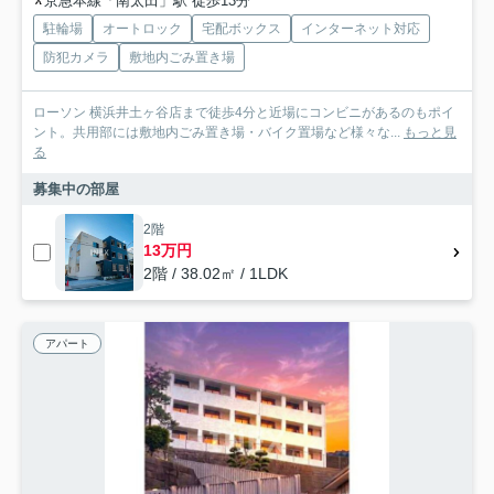
京急本線「南太田」駅 徒歩13分
駐輪場
オートロック
宅配ボックス
インターネット対応
防犯カメラ
敷地内ごみ置き場
ローソン 横浜井土ヶ谷店まで徒歩4分と近場にコンビニがあるのもポイ
ント。共用部には敷地内ごみ置き場・バイク置場など様々な...
もっと見
る
募集中の部屋
2階
13万円
2階 / 38.02㎡ / 1LDK
アパート