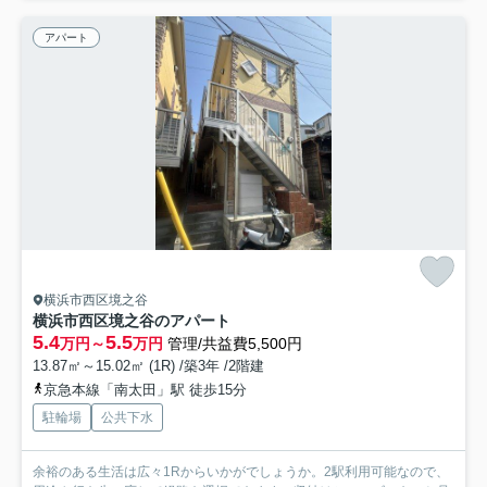
アパート
横浜市西区境之谷
横浜市西区境之谷のアパート
5.4
5.5
万円～
万円
管理/共益費5,500円
13.87㎡～15.02㎡ (1R) /築3年 /2階建
京急本線「南太田」駅 徒歩15分
駐輪場
公共下水
余裕のある生活は広々1Rからいかがでしょうか。2駅利用可能なので、