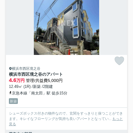
横浜市西区境之谷
横浜市西区境之谷のアパート
4.6
万円
管理/共益費5,000円
12.49㎡ (1R) /新築 /2階建
京急本線「南太田」駅 徒歩15分
新築
シューズボックス付きの物件なので、玄関をすっきりと保つことができ
ます。キレイなフローリングが気持ち良いアパートとなってい...
もっと
見る