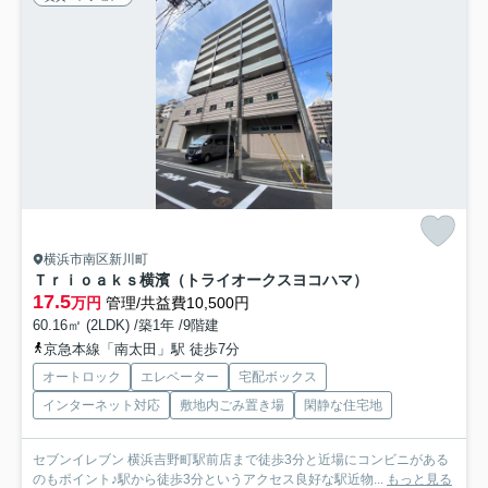
横浜市南区新川町
Ｔｒｉｏａｋｓ横濱（トライオークスヨコハマ）
17.5
万円
管理/共益費10,500円
60.16㎡ (2LDK) /築1年 /9階建
京急本線「南太田」駅 徒歩7分
オートロック
エレベーター
宅配ボックス
インターネット対応
敷地内ごみ置き場
閑静な住宅地
セブンイレブン 横浜吉野町駅前店まで徒歩3分と近場にコンビニがある
のもポイント♪駅から徒歩3分というアクセス良好な駅近物...
もっと見る