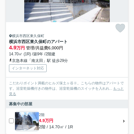
横浜市西区東久保町
横浜市西区東久保町のアパート
4.9
万円
管理/共益費6,000円
14.70㎡ (1R) /築9年 /2階建
京急本線「南太田」駅 徒歩29分
インターネット対応
こだわりポイント満載のヒルズ保土ヶ谷Ⅱ。こちらの物件はアパートで
す。浴室乾燥機付きの物件は、浴室乾燥機のスイッチを入れれ...
もっと
見る
募集中の部屋
2階
4.9万円
2階 / 14.70㎡ / 1R