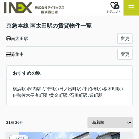
0
お気に入り
京急本線 南太田駅の賃貸物件一覧
南太田駅
変更
募集中
変更
おすすめの駅
横浜駅
/
関内駅
/
戸部駅
/
日ノ出町駅
/
平沼橋駅
/
桜木町駅
/
伊勢佐木長者町駅
/
黄金町駅
/
石川町駅
/
反町駅
21
棟
26
件
アパート