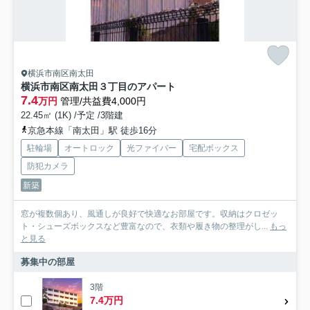
横浜市南区南太田
横浜市南区南太田３丁目のアパート
7.4
万円
管理/共益費4,000円
22.45㎡ (1K) /予定 /3階建
京急本線「南太田」駅 徒歩16分
駐輪場
オートロック
光ファイバー
宅配ボックス
防犯カメラ
新築
窓が複数個あり、風通しが良好で快適なお部屋です。収納はクロゼッ
ト・シューズボックスなど豊富なので、衣類や履き物の整理がし...
もっ
と見る
募集中の部屋
3階
7.4万円