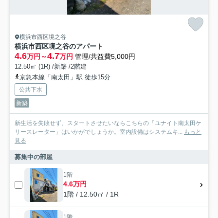
横浜市西区境之谷
横浜市西区境之谷のアパート
4.6
4.7
万円～
万円
管理/共益費5,000円
12.50㎡ (1R) /新築 /2階建
京急本線「南太田」駅 徒歩15分
公共下水
新築
新生活を失敗せず、スタートさせたいならこちらの「ユナイト南太田ケ
リースレーター」はいかがでしょうか。室内設備はシステムキ...
もっと
見る
募集中の部屋
1階
4.6万円
1階 / 12.50㎡ / 1R
1階