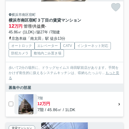
横浜市南区宿町
横浜市南区宿町３丁目の賃貸マンション
12
万円
管理/共益費-
45.86㎡ (1LDK) /築27年 /7階建
京急本線「南太田」駅 徒歩13分
オートロック
エレベーター
CATV
インターネット対応
防犯カメラ
敷地内ごみ置き場
歩いて2分の場所に、ドラッグセイムス 蒔田駅前店があります。手間を
かけず衛生的に扱えるシステムキッチンは、収納もたっぷり...
もっと見
る
募集中の部屋
7階
12万円
7階 / 45.86㎡ / 1LDK
賃貸マンション