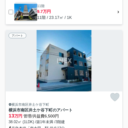
11階
9.7万円
11階 / 23.17㎡ / 1K
アパート
横浜市南区井土ケ谷下町
横浜市南区井土ケ谷下町のアパート
13
万円
管理/共益費6,500円
38.02㎡ (1LDK) /築1年未満 /3階建