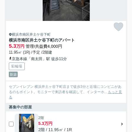
横浜市南区井土ケ谷下町
横浜市南区井土ケ谷下町のアパート
5.3
万円
管理/共益費4,000円
11.95㎡ (1R) /予定 /2階建
京急本線「南太田」駅 徒歩11分
駐輪場
新築
セブンイレブン 横浜井土ヶ谷下町店まで徒歩3分と近場にコンビニがあ
るのもポイント。モニターで来訪者を確認して、インターホ...
もっと見
る
募集中の部屋
2階
5.3万円
2階 / 11.95㎡ / 1R