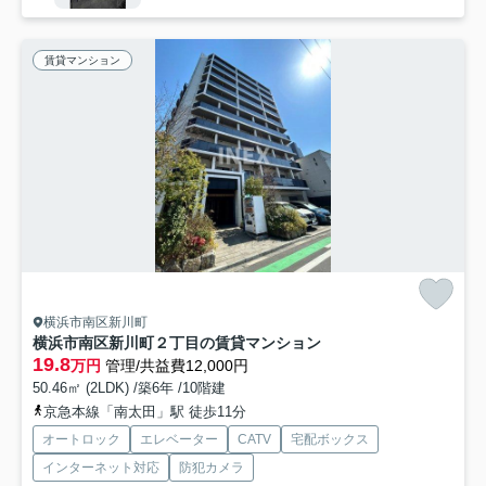
賃貸マンション
横浜市南区新川町
横浜市南区新川町２丁目の賃貸マンション
19.8
万円
管理/共益費12,000円
50.46㎡ (2LDK) /築6年 /10階建
京急本線「南太田」駅 徒歩11分
オートロック
エレベーター
CATV
宅配ボックス
インターネット対応
防犯カメラ