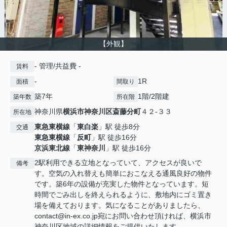
【外観】
- 管理/共益費 -
賃料
-
1R
面積
間取り
築7年
1階/2階建
築年数
所在階
神奈川県
横浜市神奈川区
斎藤分町
４２-３３
所在地
東急東横線
「
東白楽
」駅 徒歩8分
交通
東急東横線
「
反町
」駅 徒歩16分
京浜東北線
「
東神奈川
」駅 徒歩16分
2駅利用できる立地となっていて、アクセスが良いで
備考
す。空気の入れ替えも簡単におこなえる通風良好の物件
です。築6年の設備が充実した物件となっています。短
時間でごみ出しを終えられるように、敷地内にゴミ置き
場を備えております。気になることがありましたら、
contact@in-ex.co.jp宛にお問い合わせ頂ければ、横浜市
神奈川区地域の詳細情報をご提供いたします。