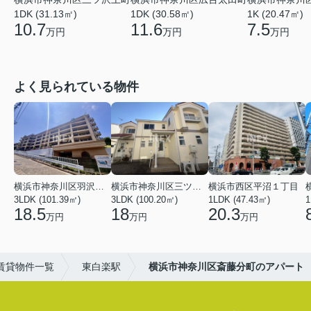
1DK (30.58㎡)
1K (20.47㎡)
1DK (31.13㎡)
11.6
7.5
10.7
万円
万円
万円
よく見られている物件
横浜市神奈川区羽沢南１丁目
横浜市神奈川区三ツ沢上町
横浜市西区平沼１丁目
3LDK (101.39㎡)
3LDK (100.20㎡)
1LDK (47.43㎡)
1
18.5
18
20.3
万円
万円
万円
賃貸物件一覧
東白楽駅
横浜市神奈川区斎藤分町のアパート