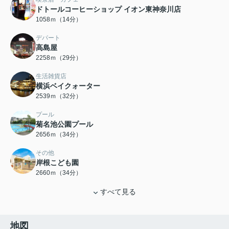
ドトールコーヒーショップ イオン東神奈川店
1058ｍ（14分）
デパート
高島屋
2258ｍ（29分）
生活雑貨店
横浜ベイクォーター
2539ｍ（32分）
プール
菊名池公園プール
2656ｍ（34分）
その他
岸根こども園
2660ｍ（34分）
すべて見る
地図