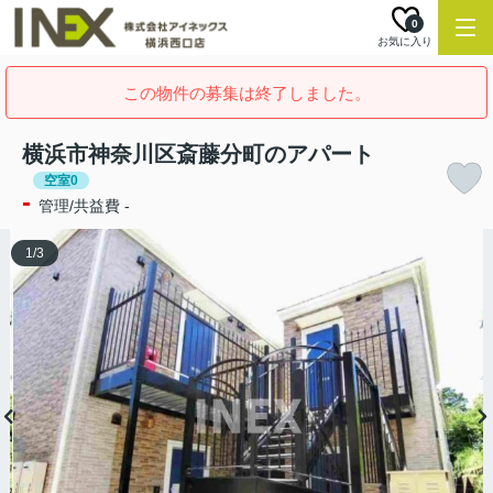
0
お気に入り
この物件の募集は終了しました。
横浜市神奈川区斎藤分町のアパート
空室0
-
管理/共益費 -
1
/
3