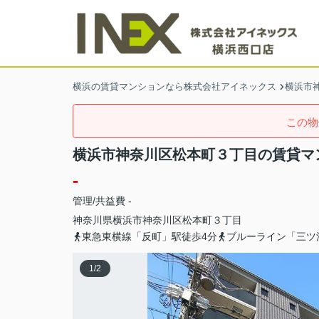
横浜の賃貸マンションなら株式会社アイネックス
横浜市
この物
横浜市神奈川区松本町３丁目の賃貸マ
-
管理/共益費 -
神奈川県
横浜市神奈川区
松本町
３丁目
東急東横線「反町」駅徒歩4分
ブルーライン「三ツ
1
/
2