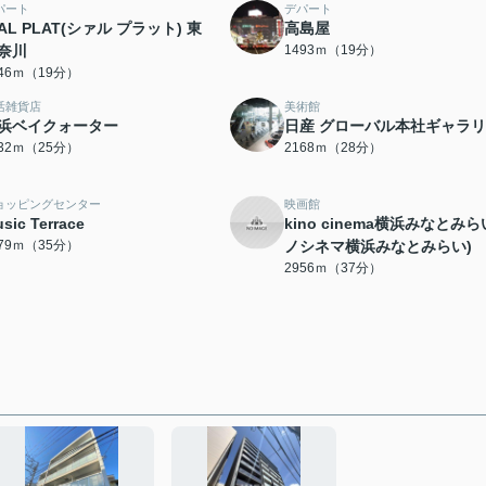
パート
デパート
IAL PLAT(シァル プラット) 東
高島屋
奈川
1493ｍ（19分）
446ｍ（19分）
活雑貨店
美術館
浜ベイクォーター
日産 グローバル本社ギャラ
932ｍ（25分）
2168ｍ（28分）
ョッピングセンター
映画館
sic Terrace
kino cinema横浜みなとみら
779ｍ（35分）
ノシネマ横浜みなとみらい)
2956ｍ（37分）