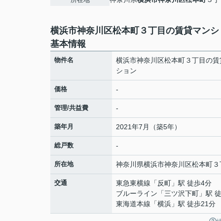
横浜市神奈川区松本町３丁目の賃貸マンシ
基本情報
物件名
横浜市神奈川区松本町３丁目の賃
ション
価格
-
管理/共益費
-
築年月
2021年7月（築5年）
総戸数
-
所在地
神奈川県
横浜市神奈川区
松本町
３
交通
東急東横線
「
反町
」駅 徒歩4分
ブルーライン
「
三ツ沢下町
」駅 
東海道本線
「
横浜
」駅 徒歩21分