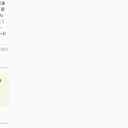
健康
。駅
セ
近く
-
へお
の見方
き
4