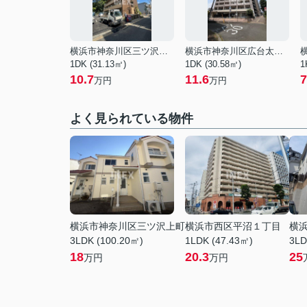
横浜市神奈川区三ツ沢上町
横浜市神奈川区広台太田町
1DK (31.13㎡)
1DK (30.58㎡)
1
10.7
11.6
7
万円
万円
よく見られている物件
横浜市神奈川区三ツ沢上町
横浜市西区平沼１丁目
横
3LDK (100.20㎡)
1LDK (47.43㎡)
3LD
18
20.3
25
万円
万円