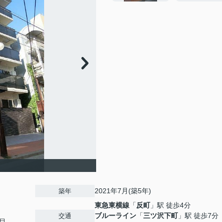
2021年7月(築5年)
築年
東急東横線
「
反町
」駅 徒歩4分
ブルーライン
「
三ツ沢下町
」駅 徒歩7分
交通
目