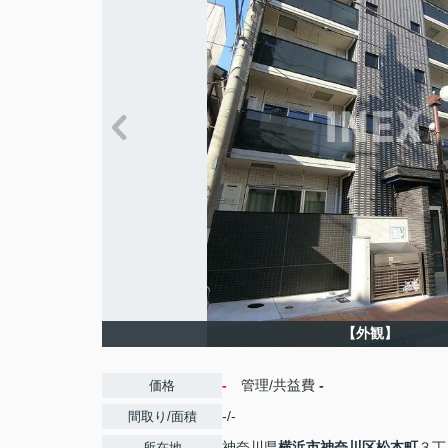
【外観】
-
管理/共益費
-
価格
-/-
間取り/面積
神奈川県
横浜市神奈川区
松本町
３丁
所在地