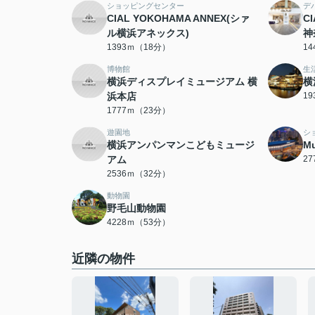
ショッピングセンター
デ
CIAL YOKOHAMA ANNEX(シァ
C
ル横浜アネックス)
神
1393ｍ（18分）
1
博物館
生
横浜ディスプレイミュージアム 横
横
浜本店
1
1777ｍ（23分）
遊園地
シ
横浜アンパンマンこどもミュージ
Mu
アム
2
2536ｍ（32分）
動物園
野毛山動物園
4228ｍ（53分）
近隣の物件