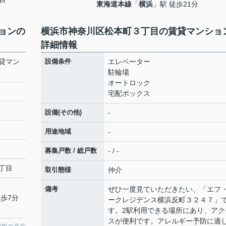
東海道本線
「
横浜
」駅 徒歩21分
ョンの
横浜市神奈川区松本町３丁目の賃貸マンショ
詳細情報
貸マン
設備条件
エレベーター
駐輪場
オートロック
宅配ボックス
設備(その他)
-
用途地域
-
募集戸数 / 総戸数
- / -
丁目
取引態様
仲介
備考
ぜひ一度見ていただきたい、「エフ
徒歩7分
ークレジデンス横浜反町３２４７」
す。2駅利用できる場所にあり、アク
スが便利です。アレルギー予防に適