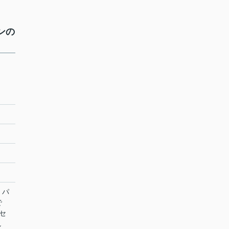
ンの
・パ
で
セ
し