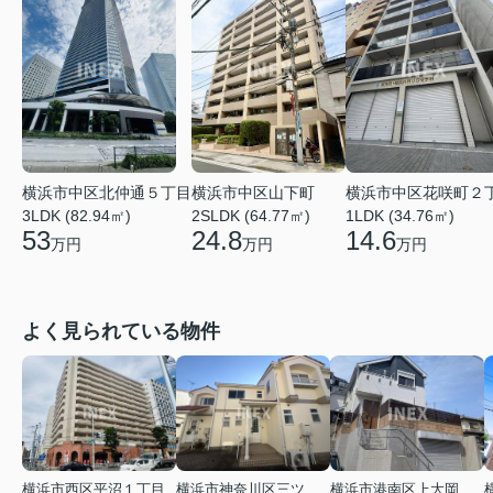
横浜市中区北仲通５丁目
横浜市中区花咲町２
横浜市中区山下町
3LDK (82.94㎡)
1LDK (34.76㎡)
2SLDK (64.77㎡)
53
14.6
24.8
万円
万円
万円
よく見られている物件
横浜市西区平沼１丁目
横浜市神奈川区三ツ沢上町
横浜市港南区上大岡東２丁目