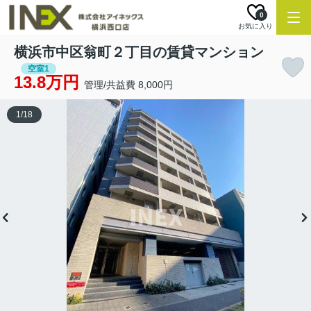
0
お気に入り
横浜市中区翁町２丁目の賃貸マンション
空室1
13.8万円
管理/共益費 8,000円
1
/
18