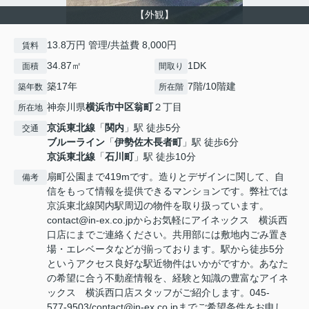
【外観】
13.8万円 管理/共益費 8,000円
賃料
34.87㎡
1DK
面積
間取り
築17年
7階/10階建
築年数
所在階
神奈川県
横浜市中区
翁町
２丁目
所在地
京浜東北線
「
関内
」駅 徒歩5分
交通
ブルーライン
「
伊勢佐木長者町
」駅 徒歩6分
京浜東北線
「
石川町
」駅 徒歩10分
扇町公園まで419mです。造りとデザインに関して、自
備考
信をもって情報を提供できるマンションです。弊社では
京浜東北線関内駅周辺の物件を取り扱っています。
contact@in-ex.co.jpからお気軽にアイネックス 横浜西
口店にまでご連絡ください。共用部には敷地内ごみ置き
場・エレベータなどが揃っております。駅から徒歩5分
というアクセス良好な駅近物件はいかがですか。あなた
の希望に合う不動産情報を、経験と知識の豊富なアイネ
ックス 横浜西口店スタッフがご紹介します。045-
577-9503/contact@in-ex.co.jpまでご希望条件をお申し