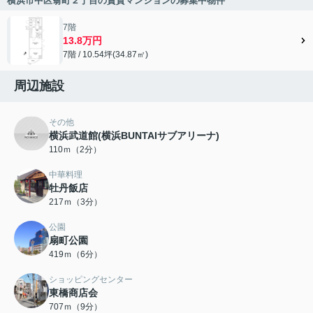
横浜市中区翁町２丁目の賃貸マンションの募集中物件
7階
13.8万円
7階 / 10.54坪(34.87㎡)
周辺施設
その他
横浜武道館(横浜BUNTAIサブアリーナ)
110ｍ（2分）
中華料理
牡丹飯店
217ｍ（3分）
公園
扇町公園
419ｍ（6分）
ショッピングセンター
東橋商店会
707ｍ（9分）