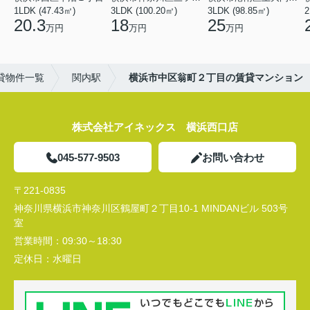
1LDK (47.43㎡)
3LDK (100.20㎡)
3LDK (98.85㎡)
20.3
18
25
万円
万円
万円
貸物件一覧
関内駅
横浜市中区翁町２丁目の賃貸マンション
株式会社アイネックス 横浜西口店
045-577-9503
お問い合わせ
〒221-0835
神奈川県横浜市神奈川区鶴屋町２丁目10-1 MINDANビル 503号
室
営業時間：
09:30～18:30
定休日：
水曜日