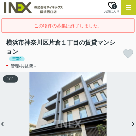
0
お気に入り
この物件の募集は終了しました。
横浜市神奈川区片倉１丁目の賃貸マンシ
ョン
空室0
-
管理/共益費 -
1
/
11