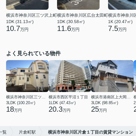
横浜市神奈川区広台太田町
横浜市神奈川
横浜市神奈川区三ツ沢上町
1DK (30.58㎡)
1K (20.47㎡)
1DK (31.13㎡)
11.6
7.5
10.7
万円
万円
万円
よく見られている物件
横浜市神奈川区三ツ沢上町
横浜市西区平沼１丁目
横浜市港南区上大岡東２丁目
3LDK (100.20㎡)
1LDK (47.43㎡)
3LDK (98.85㎡)
18
20.3
25
万円
万円
万円
一覧
片倉町駅
横浜市神奈川区片倉１丁目の賃貸マンション