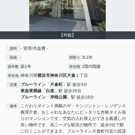
【外観】
- 管理/共益費 -
賃料
-
3LDK
面積
間取り
築1年
1階/5階建
築年数
所在階
神奈川県
横浜市神奈川区
片倉
１丁目
所在地
ブルーライン
「
片倉町
」駅 徒歩3分
交通
東急東横線
「
白楽
」駅 徒歩26分
ブルーライン
「
岸根公園
」駅 徒歩18分
こだわりポイント満載のザ・ケンジントン・レジデンス
備考
横濱片倉。おしゃれなあなたにピッタリな外観タイル張
りのマンションです。空気の入れ替えができる風通しの
良い物件です。高ニーズな駅近の物件で、徒歩3分で駅
に行くことができます。ブルーライン片倉町付近の賃貸