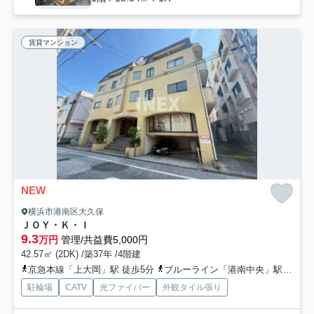
賃貸マンション
NEW
横浜市港南区大久保
ＪＯＹ・Ｋ・Ｉ
9.3
万円
管理/共益費5,000円
42.57㎡ (2DK) /築37年 /4階建
京急本線「上大岡」駅 徒歩5分
ブルーライン「港南中央」駅 徒歩14分
駐輪場
CATV
光ファイバー
外観タイル張り