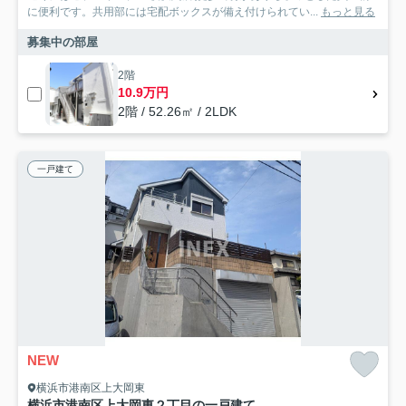
に便利です。共用部には宅配ボックスが備え付けられてい...
もっと見る
募集中の部屋
2階
10.9万円
2階 / 52.26㎡ / 2LDK
一戸建て
NEW
横浜市港南区上大岡東
横浜市港南区上大岡東２丁目の一戸建て