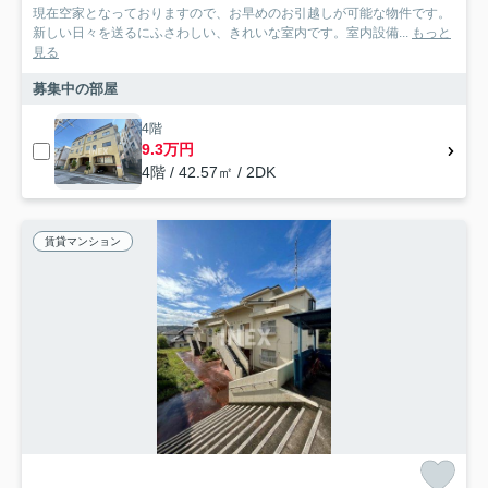
現在空家となっておりますので、お早めのお引越しが可能な物件です。
新しい日々を送るにふさわしい、きれいな室内です。室内設備...
もっと
見る
募集中の部屋
4階
9.3万円
4階 / 42.57㎡ / 2DK
賃貸マンション