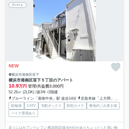
アパート
NEW
横浜市港南区笹下
横浜市港南区笹下５丁目のアパート
10.9
万円
管理/共益費3,000円
52.26㎡ (2LDK) /築3年 /2階建
ブルーライン「港南中央」駅 徒歩14分
京急本線「上大岡」駅 徒歩22分
駐輪場
CATV
宅配ボックス
防犯カメラ
敷地内ごみ置き場
バイク置場あり
近くにはセブンイレブン 横浜関店(徒歩4分)がありちょっとした買い物