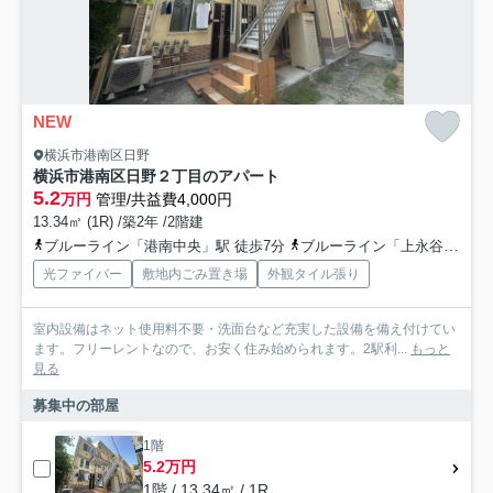
NEW
横浜市港南区日野
横浜市港南区日野２丁目のアパート
5.2
万円
管理/共益費4,000円
13.34㎡ (1R) /築2年 /2階建
ブルーライン「港南中央」駅 徒歩7分
ブルーライン「上永谷」駅 徒歩22分
光ファイバー
敷地内ごみ置き場
外観タイル張り
室内設備はネット使用料不要・洗面台など充実した設備を備え付けてい
ます。フリーレントなので、お安く住み始められます。2駅利...
もっと
見る
募集中の部屋
1階
5.2万円
1階 / 13.34㎡ / 1R