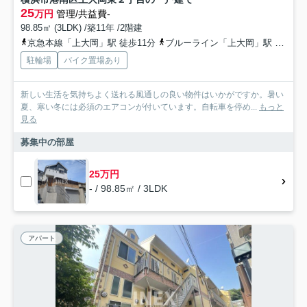
25
万円
管理/共益費-
98.85㎡ (3LDK) /築11年 /2階建
京急本線「上大岡」駅 徒歩11分
ブルーライン「上大岡」駅 徒歩11分
駐輪場
バイク置場あり
新しい生活を気持ちよく送れる風通しの良い物件はいかがですか。暑い
夏、寒い冬には必須のエアコンが付いています。自転車を停め...
もっと
見る
募集中の部屋
25万円
- / 98.85㎡ / 3LDK
アパート