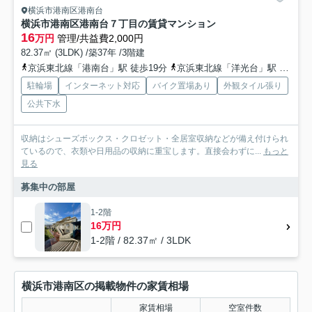
横浜市港南区港南台
横浜市港南区港南台７丁目の賃貸マンション
16
万円
管理/共益費2,000円
82.37㎡ (3LDK) /築37年 /3階建
京浜東北線「港南台」駅 徒歩19分
京浜東北線「洋光台」駅 徒歩19分
駐輪場
インターネット対応
バイク置場あり
外観タイル張り
公共下水
収納はシューズボックス・クロゼット・全居室収納などが備え付けられ
ているので、衣類や日用品の収納に重宝します。直接会わずに...
もっと
見る
募集中の部屋
1-2階
16万円
1-2階 / 82.37㎡ / 3LDK
横浜市港南区の掲載物件の家賃相場
家賃相場
空室件数