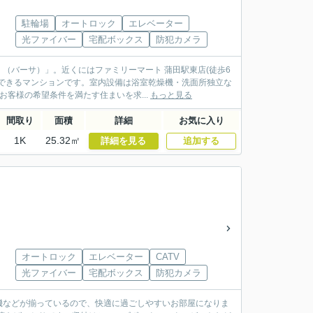
駐輪場
オートロック
エレベーター
光ファイバー
宅配ボックス
防犯カメラ
（バーサ）」。近くにはファミリーマート 蒲田駅東店(徒歩6
できるマンションです。室内設備は浴室乾燥機・洗面所独立な
客様の希望条件を満たす住まいを求...
もっと見る
間取り
面積
詳細
お気に入り
1K
25.32㎡
詳細を見る
追加する
オートロック
エレベーター
CATV
光ファイバー
宅配ボックス
防犯カメラ
機などが揃っているので、快適に過ごしやすいお部屋になりま