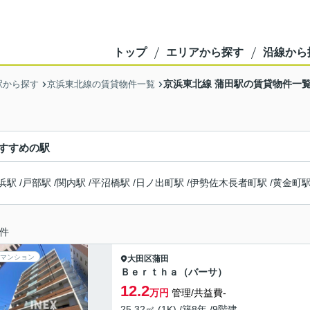
トップ
エリアから探す
沿線から
京浜東北線 蒲田駅の賃貸物件一
駅から探す
京浜東北線の賃貸物件一覧
すすめの駅
浜駅
/
戸部駅
/
関内駅
/
平沼橋駅
/
日ノ出町駅
/
伊勢佐木長者町駅
/
黄金町
件
マンション
大田区
蒲田
Ｂｅｒｔｈａ（バーサ）
12.2
万円
管理/共益費-
25.32㎡ (1K) /築8年 /9階建