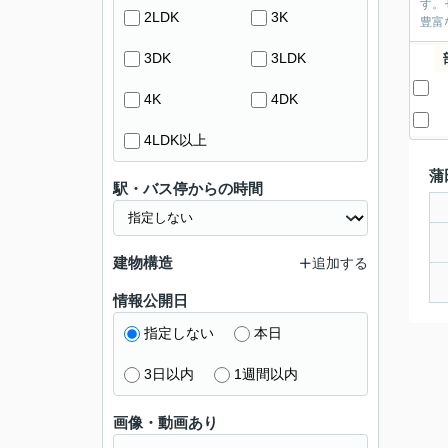
す。
2LDK
3K
豊富
3DK
3LDK
4K
4DK
4LDK以上
蒲
駅・バス停からの時間
建物構造
追加する
情報公開日
指定しない
本日
3日以内
1週間以内
画像・動画あり