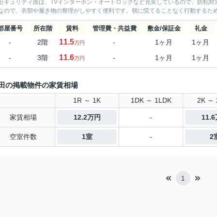
セキュリティ面は、TVインターホン・オートロックなど充実しているので、防犯対
なので、衣類や履き物の整理がしやすく便利です。朝に慌てることなく行動するために
部屋番号
所在階
賃料
管理費・共益費
敷金/保証金
礼金
11.5
-
2階
-
1ヶ月
1ヶ月
万円
11.6
-
3階
-
1ヶ月
1ヶ月
万円
田の掲載物件の家賃相場
1R ～ 1K
1DK ～ 1LDK
2K ～ 
家賃相場
12.2万円
-
11.
空室件数
1室
-
2
1