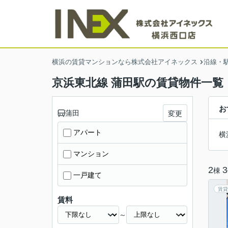
横浜の賃貸マンションなら株式会社アイネックス
沿線・
京浜東北線 蒲田駅の賃貸物件一覧
お
蒲田
変更
アパート
横
マンション
2
3
棟
一戸建て
賃貸
賃料
～