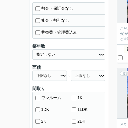
敷金・保証金なし
礼金・敷引なし
こだ
共益費・管理費込み
分)
ど大
築年数
面積
賃貸
～
間取り
ワンルーム
1K
1DK
1LDK
2K
2DK
スカ