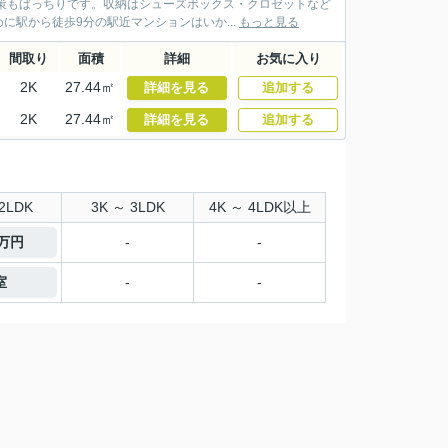
策もばっちりです。収納はシューズボックス・クロゼットなど
駅から徒歩9分の駅近マンションはいか...
もっと見る
間取り
面積
詳細
お気に入り
2K
27.44㎡
詳細を見る
追加する
2K
27.44㎡
詳細を見る
追加する
2LDK
3K ～ 3LDK
4K ～ 4LDK以上
6万円
-
-
室
-
-