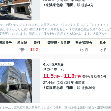
京浜東北線
「
蒲田
」駅 徒歩4分
わりで選びたい方におすすめ。大田区エリアで住まいをお探しなら「Ｂｅｒｔｈａ 
がありちょっとした買い物に便利です。外装もおしゃれで快適な生活をおくることが
変充実しております。周辺には、徒歩3分で利用できる駅があります。大田区なら、お
部屋番号
所在階
賃料
管理費・共益費
敷金/保証金
礼金
12.2
-
7階
-
1ヶ月
1ヶ月
万円
マンション
大田区
東糀谷
スカイホーム
11.5
11.6
万円～
万円
管理/共益費0円
27.44㎡ (2K) /築6年 /5階建
京浜東北線
「
蒲田
」駅 徒歩36分
イホーム：京急空港線大鳥居駅にも近くて便利。室内設備は洗面化粧台・浴室乾燥