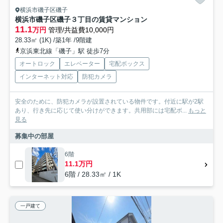
横浜市磯子区磯子
横浜市磯子区磯子３丁目の賃貸マンション
11.1
万円
管理/共益費10,000円
28.33㎡ (1K) /築1年 /9階建
京浜東北線「磯子」駅 徒歩7分
オートロック
エレベーター
宅配ボックス
インターネット対応
防犯カメラ
安全のために、防犯カメラが設置されている物件です。付近に駅が2駅
あり、行き先に応じて使い分けができます。共用部には宅配ボ...
もっと
見る
募集中の部屋
6階
11.1万円
6階 / 28.33㎡ / 1K
一戸建て