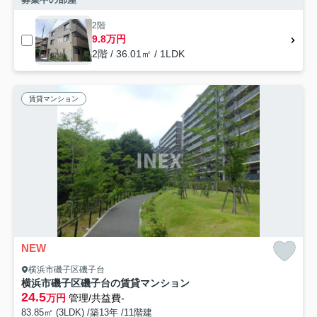
2階
9.8万円
2階 / 36.01㎡ / 1LDK
賃貸マンション
NEW
横浜市磯子区磯子台
横浜市磯子区磯子台の賃貸マンション
24.5
万円
管理/共益費-
83.85㎡ (3LDK) /築13年 /11階建