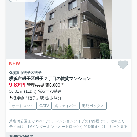
NEW
横浜市磯子区磯子
横浜市磯子区磯子２丁目の賃貸マンション
9.8
万円
管理/共益費6,000円
36.01㎡ (1LDK) /築5年 /3階建
根岸線「磯子」駅 徒歩14分
オートロック
CATV
光ファイバー
宅配ボックス
芦名橋公園まで392mです。マンションタイプのお部屋です。セキュリ
ティ面は、TVインターホン・オートロックなどを備え付け...
もっと見る
募集中の部屋