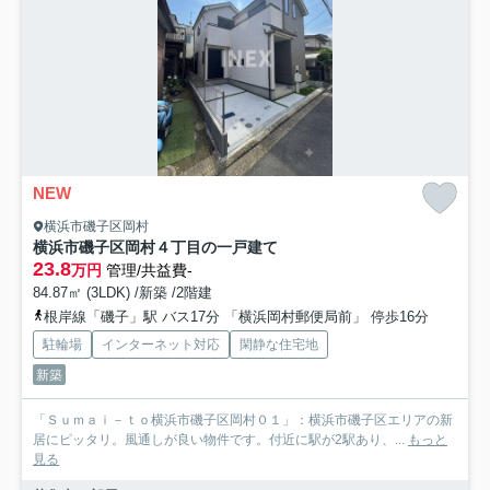
NEW
横浜市磯子区岡村
横浜市磯子区岡村４丁目の一戸建て
23.8
万円
管理/共益費-
84.87㎡ (3LDK) /新築 /2階建
根岸線「磯子」駅 バス17分 「横浜岡村郵便局前」 停歩16分
駐輪場
インターネット対応
閑静な住宅地
新築
「Ｓｕｍａｉ－ｔｏ横浜市磯子区岡村０１」：横浜市磯子区エリアの新
居にピッタリ。風通しが良い物件です。付近に駅が2駅あり、...
もっと
見る