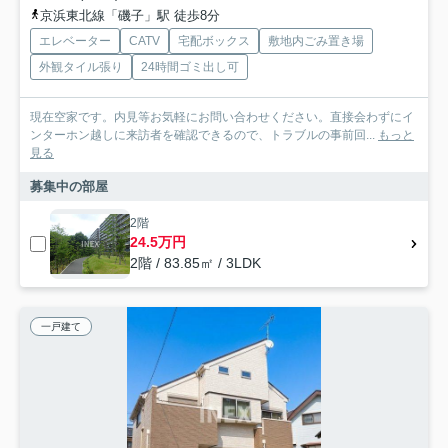
京浜東北線「磯子」駅 徒歩8分
エレベーター
CATV
宅配ボックス
敷地内ごみ置き場
外観タイル張り
24時間ゴミ出し可
現在空家です。内見等お気軽にお問い合わせください。直接会わずにイ
ンターホン越しに来訪者を確認できるので、トラブルの事前回...
もっと
見る
募集中の部屋
2階
24.5万円
2階 / 83.85㎡ / 3LDK
一戸建て