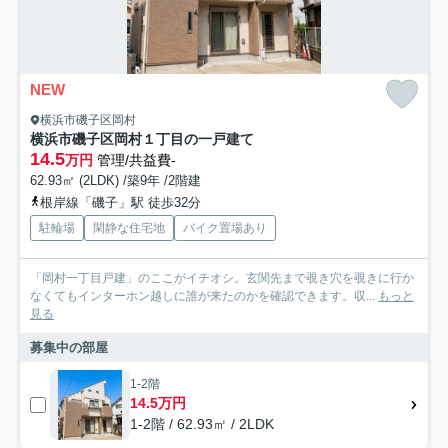
NEW
横浜市磯子区岡村
横浜市磯子区岡村１丁目の一戸建て
14.5
万円
管理/共益費-
62.93㎡ (2LDK) /築9年 /2階建
根岸線「磯子」駅 徒歩32分
駐輪場
閑静な住宅地
バイク置場あり
「岡村一丁目戸建」のここがイチオシ。玄関先まで覗き穴を覗きに行か
なくてもインターホン越しに誰が来たのかを確認できます。収...
もっと
見る
募集中の部屋
1-2階
14.5万円
1-2階 / 62.93㎡ / 2LDK