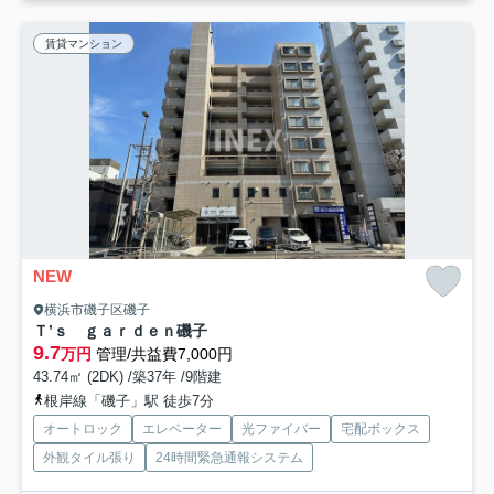
賃貸マンション
NEW
横浜市磯子区磯子
Ｔ’ｓ ｇａｒｄｅｎ磯子
9.7
万円
管理/共益費7,000円
43.74㎡ (2DK) /築37年 /9階建
根岸線「磯子」駅 徒歩7分
オートロック
エレベーター
光ファイバー
宅配ボックス
外観タイル張り
24時間緊急通報システム