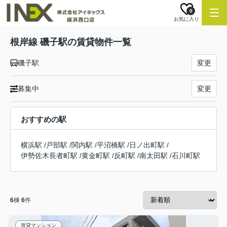
0
お気に入り
根岸線 磯子駅の賃貸物件一覧
磯子駅
変更
募集中
変更
おすすめの駅
横浜駅
/
戸部駅
/
関内駅
/
平沼橋駅
/
日ノ出町駅
/
伊勢佐木長者町駅
/
黄金町駅
/
反町駅
/
南太田駅
/
石川町駅
6
棟
6
件
賃貸マンション