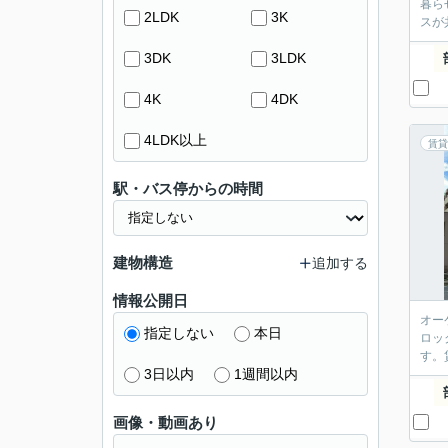
暮ら
2LDK
3K
スが
3DK
3LDK
4K
4DK
4LDK以上
賃貸
駅・バス停からの時間
建物構造
追加する
情報公開日
オー
指定しない
本日
ロッ
す。
3日以内
1週間以内
画像・動画あり