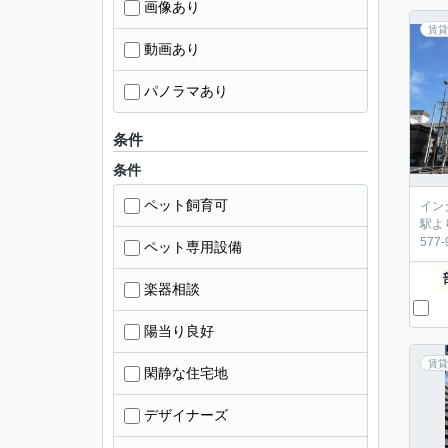
画像あり
賃貸
動画あり
パノラマあり
条件
条件
ペット飼育可
イン
駅よ
57
ペット専用設備
楽器相談
陽当り良好
賃貸
閑静な住宅地
デザイナーズ