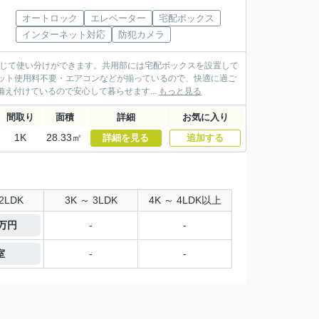
オートロック
エレベーター
宅配ボックス
インターネット対応
防犯カメラ
応じて使い分けができます。共用部には宅配ボックスを設置して
ット使用料不要・エアコンなどが揃っているので、快適に過ご
え付けているので安心して暮らせます...
もっと見る
間取り
面積
詳細
お気に入り
1K
28.33㎡
詳細を見る
追加する
2LDK
3K ～ 3LDK
4K ～ 4LDK以上
3万円
-
-
室
-
-