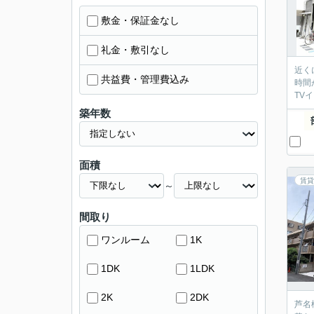
敷金・保証金なし
礼金・敷引なし
近く
共益費・管理費込み
時間
TV
築年数
面積
賃貸
～
間取り
ワンルーム
1K
1DK
1LDK
2K
2DK
芦名