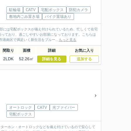
駐輪場
CATV
宅配ボックス
防犯カメラ
敷地内ごみ置き場
バイク置場あり
用部には宅配ボックスが備え付けられているため、忙しくて在宅
揃っており、過ごしやすいお部屋になっております。こちらは
港南区で満足いく新生活をブルー...
もっと見る
間取り
面積
詳細
お気に入り
2LDK
52.26㎡
詳細を見る
追加する
オートロック
CATV
光ファイバー
宅配ボックス
インターホン・オートロックなどを備え付けているので安心して