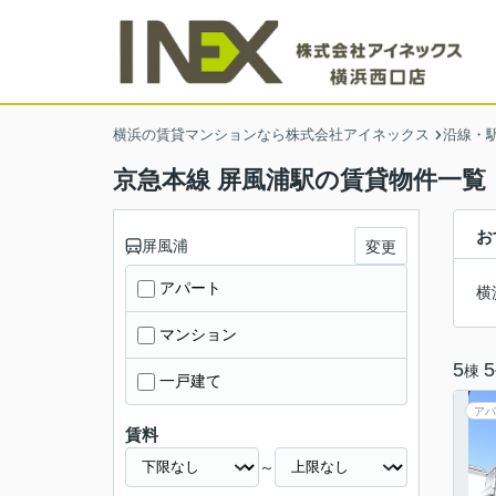
横浜の賃貸マンションなら株式会社アイネックス
沿線・
京急本線 屏風浦駅の賃貸物件一覧
お
屏風浦
変更
アパート
横
マンション
5
5
棟
一戸建て
アパ
賃料
～