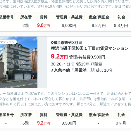
せます。室内設備は洗面所独立・浴室乾燥機など充実した設備を備え付けています
共用部に付いています。賃料を10万円以下に抑えたい方におすすめです。駅まで徒歩1
部屋番号
所在階
賃料
管理費・共益費
敷金/保証金
礼金
9.8
-
2階
6,000円
9.8万円
9.8万円
万円
マンション
横浜市磯子区
杉田
横浜市磯子区杉田１丁目の賃貸マンション
9.2
万円
管理/共益費9,500円
30.26㎡ (1K) /築19年 /7階建
京急本線
「
屏風浦
」駅 徒歩18分
ケー 新杉田店まで407mです。このマンションはバルコニー付きで、用途に合わせ
クなどを備え付けているので安心して暮らせます。共用部には敷地内ごみ置き場・
賃料を10万円以下に抑えたい方におすすめです。駅まで3分と、駅近でアクセスも良
部屋番号
所在階
賃料
管理費・共益費
敷金/保証金
礼金
9.2
-
6階
9,500円
-
0ヶ月
万円