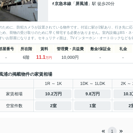
京急本線
「
屏風浦
」駅 徒歩20分
のために、防犯カメラが設置されている物件です。付近に駅が2駅あり、行き先に
ため、荷物の受け取りのために早く帰宅する必要がありません。室内設備はBS・ネ
すいお部屋になります。セキュリティ面は、TVインターホン・オートロックなどを備
部屋番号
所在階
賃料
管理費・共益費
敷金/保証金
礼金
11.1
-
6階
10,000円
-
-
万円
風浦の掲載物件の家賃相場
1R ～ 1K
1DK ～ 1LDK
2K ～ 
家賃相場
10.2万円
9.8万円
10.
空室件数
2室
1室
2
1