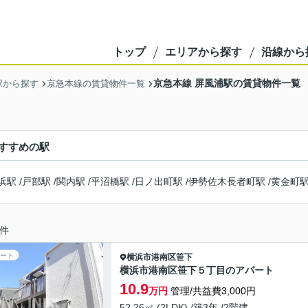
トップ
エリアから探す
沿線から
京急本線 屏風浦駅の賃貸物件一覧
駅から探す
京急本線の賃貸物件一覧
すすめの駅
浜駅
/
戸部駅
/
関内駅
/
平沼橋駅
/
日ノ出町駅
/
伊勢佐木長者町駅
/
黄金町
件
ート
横浜市港南区
笹下
横浜市港南区笹下５丁目のアパート
10.9
万円
管理/共益費3,000円
52.26㎡ (2LDK) /築3年 /2階建