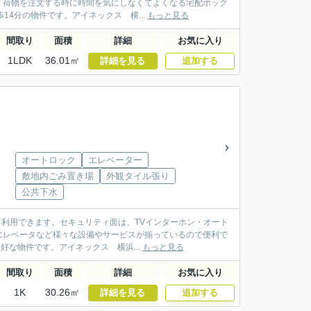
。荷物を注文する時に時間を気にしなくてよくなる宅配ボック
4分の物件です。アイネックス 横...
もっと見る
間取り
面積
詳細
お気に入り
1LDK
36.01㎡
詳細を見る
追加する
オートロック
エレベーター
敷地内ごみ置き場
外観タイル張り
公共下水
て利用できます。セキュリティ面は、TVインターホン・オート
エレベータなど様々な設備やサービスが揃っているので便利で
好な物件です。アイネックス 横浜...
もっと見る
間取り
面積
詳細
お気に入り
1K
30.26㎡
詳細を見る
追加する