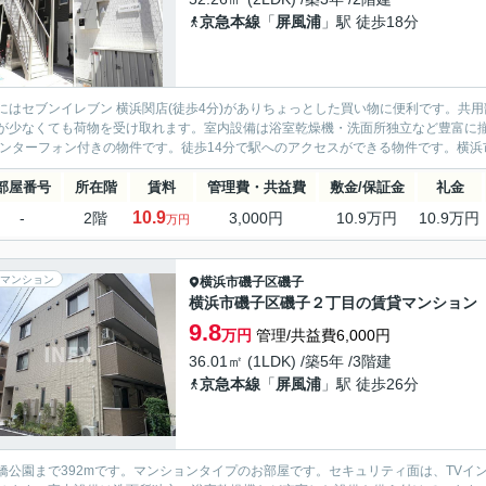
京急本線
「
屏風浦
」駅 徒歩18分
にはセブンイレブン 横浜関店(徒歩4分)がありちょっとした買い物に便利です。共
が少なくても荷物を受け取れます。室内設備は浴室乾燥機・洗面所独立など豊富に
インターフォン付きの物件です。徒歩14分で駅へのアクセスができる物件です。横浜市
部屋番号
所在階
賃料
管理費・共益費
敷金/保証金
礼金
10.9
-
2階
3,000円
10.9万円
10.9万円
万円
マンション
横浜市磯子区
磯子
横浜市磯子区磯子２丁目の賃貸マンション
9.8
万円
管理/共益費6,000円
36.01㎡ (1LDK) /築5年 /3階建
京急本線
「
屏風浦
」駅 徒歩26分
橋公園まで392mです。マンションタイプのお部屋です。セキュリティ面は、TV