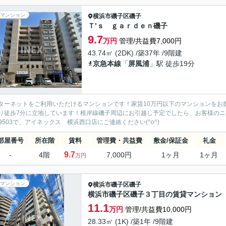
マンション
横浜市磯子区
磯子
Ｔ’ｓ ｇａｒｄｅｎ磯子
9.7
万円
管理/共益費7,000円
43.74㎡ (2DK) /築37年 /9階建
京急本線
「
屏風浦
」駅 徒歩19分
ターネットをご利用いただけるマンションです！家賃10万円以下のマンションをお
り徒歩7分に立地しています！根岸線磯子周辺にお引越し予定でしたら、お客様のニーズに合ったお
7-9503で、アイネックス 横浜西口店にご連絡ください(^o^)
部屋番号
所在階
賃料
管理費・共益費
敷金/保証金
礼金
9.7
-
4階
7,000円
1ヶ月
1ヶ月
万円
マンション
横浜市磯子区
磯子
横浜市磯子区磯子３丁目の賃貸マンション
11.1
万円
管理/共益費10,000円
28.33㎡ (1K) /築1年 /9階建