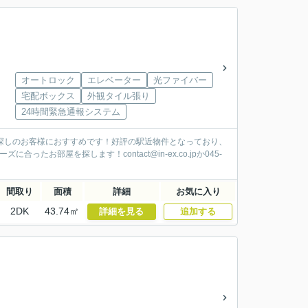
オートロック
エレベーター
光ファイバー
宅配ボックス
外観タイル張り
24時間緊急通報システム
探しのお客様におすすめです！好評の駅近物件となっており、
部屋を探します！contact@in-ex.co.jpか045-
間取り
面積
詳細
お気に入り
2DK
43.74㎡
詳細を見る
追加する