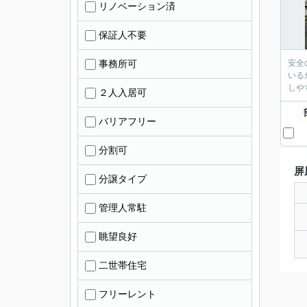
リノベーション済
保証人不要
事務所可
安全
いる
しや
２人入居可
バリアフリー
分割可
屏
分譲タイプ
管理人常駐
眺望良好
二世帯住宅
フリーレント