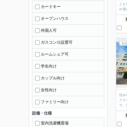
とも
カードキー
が省
オープンハウス
外国人可
ガスコンロ設置可
賃貸
ルームシェア可
学生向け
カップル向け
女性向け
住み
クス
ファミリー向け
で、
設備・仕様
室内洗濯機置場