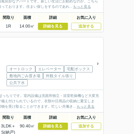
通風良好なアパートです。新しい生活にお勧めなのが、こちら
っております。住まい探しをするのであれ...
もっと見る
間取り
面積
詳細
お気に入り
1R
14.00㎡
詳細を見る
追加する
オートロック
エレベーター
宅配ボックス
敷地内ごみ置き場
外観タイル張り
公共下水
ばっちりです。室内設備は洗面所独立・浴室乾燥機など大変充
が備え付けられているので、衣類や日用品の収納に重宝しま
物を受け取ることができます。忙しい共働き...
もっと見る
間取り
面積
詳細
お気に入り
3LDK＋
90.40㎡
詳細を見る
追加する
S(納戸)