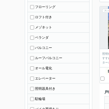
フローリング
アパ
ロフト付き
メゾネット
ベランダ
バルコニー
照明
ルーフバルコニー
すす
ター
オール電化
エレベーター
照明器具付き
戸
駐輪場