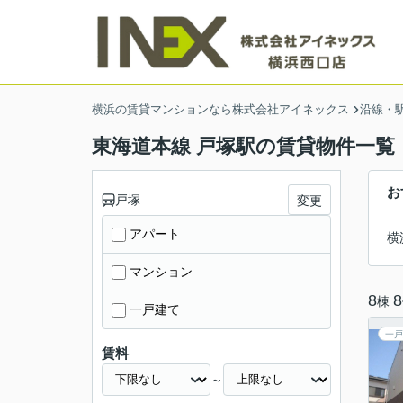
横浜の賃貸マンションなら株式会社アイネックス
沿線・
東海道本線 戸塚駅の賃貸物件一覧
お
戸塚
変更
アパート
横
マンション
8
8
棟
一戸建て
一戸
賃料
～