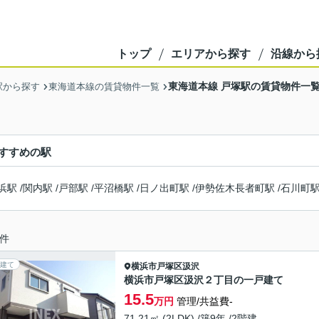
トップ
エリアから探す
沿線から
東海道本線 戸塚駅の賃貸物件一
駅から探す
東海道本線の賃貸物件一覧
すすめの駅
浜駅
/
関内駅
/
戸部駅
/
平沼橋駅
/
日ノ出町駅
/
伊勢佐木長者町駅
/
石川町
件
建て
横浜市戸塚区
汲沢
横浜市戸塚区汲沢２丁目の一戸建て
15.5
万円
管理/共益費-
71.21㎡ (2LDK) /築9年 /2階建