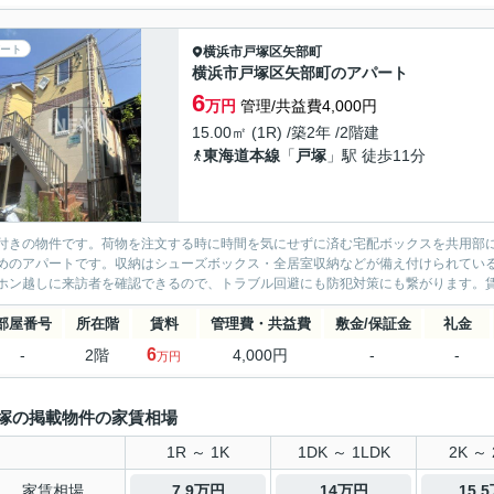
ート
横浜市戸塚区
矢部町
横浜市戸塚区矢部町のアパート
6
万円
管理/共益費4,000円
15.00㎡ (1R) /築2年 /2階建
東海道本線
「
戸塚
」駅 徒歩11分
付きの物件です。荷物を注文する時に時間を気にせずに済む宅配ボックスを共用部
めのアパートです。収納はシューズボックス・全居室収納などが備え付けられてい
ホン越しに来訪者を確認できるので、トラブル回避にも防犯対策にも繋がります。賃料
部屋番号
所在階
賃料
管理費・共益費
敷金/保証金
礼金
6
-
2階
4,000円
-
-
万円
塚の掲載物件の家賃相場
1R ～ 1K
1DK ～ 1LDK
2K ～ 
家賃相場
7.9万円
14万円
15.