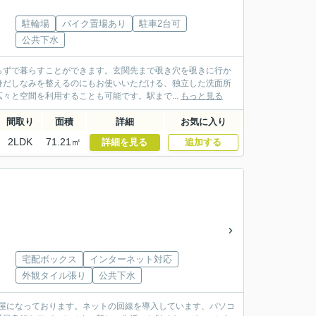
駐輪場
バイク置場あり
駐車2台可
公共下水
らずで暮らすことができます。玄関先まで覗き穴を覗きに行か
身だしなみを整えるのにもお使いいただける、独立した洗面所
々と空間を利用することも可能です。駅まで...
もっと見る
間取り
面積
詳細
お気に入り
2LDK
71.21㎡
詳細を見る
追加する
宅配ボックス
インターネット対応
外観タイル張り
公共下水
屋になっております。ネットの回線を導入しています、パソコ