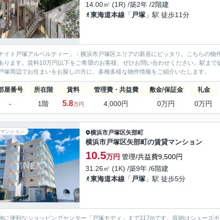
14.00㎡ (1R) /築2年 /2階建
東海道本線
「
戸塚
」駅 徒歩11分
ナイト戸塚アルベルティー」：横浜市戸塚区エリアの新居にピッタリ。こちらの物件
あります。賃料10万円以下をご希望のお客様、ぜひお問い合わせください。駅まで
戸塚周辺でお住まいをお探しの方に、多種多様な物件情報をご紹介いたします。
部屋番号
所在階
賃料
管理費・共益費
敷金/保証金
礼金
5.8
-
1階
4,000円
0万円
0万円
万円
マンション
横浜市戸塚区
矢部町
横浜市戸塚区矢部町の賃貸マンション
10.5
万円
管理/共益費9,500円
31.26㎡ (1K) /築9年 /6階建
東海道本線
「
戸塚
」駅 徒歩5分
物に便利なショッピングセンター「戸塚モディ」まで317mです。収納はシューズ