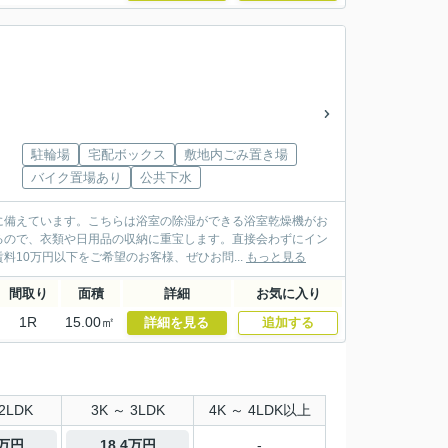
駐輪場
宅配ボックス
敷地内ごみ置き場
バイク置場あり
公共下水
に備えています。こちらは浴室の除湿ができる浴室乾燥機がお
るので、衣類や日用品の収納に重宝します。直接会わずにイン
10万円以下をご希望のお客様、ぜひお問...
もっと見る
間取り
面積
詳細
お気に入り
1R
15.00㎡
詳細を見る
追加する
2LDK
3K ～ 3LDK
4K ～ 4LDK以上
5万円
18.4万円
-