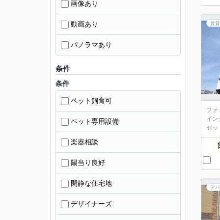
画像あり
動画あり
賃貸
パノラマあり
条件
条件
ペット飼育可
ファ
イン
ペット専用設備
ゼッ
楽器相談
陽当り良好
閑静な住宅地
アパ
デザイナーズ