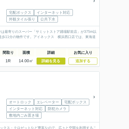
宅配ボックス
インターネット対応
外観タイル張り
公共下水
は最寄りのスーパー「サミットストア踊場駅前店」が375m以
徒歩11分の物件です。アイネックス 横浜西口店では、東海道
間取り
面積
詳細
お気に入り
1R
14.00㎡
詳細を見る
追加する
オートロック
エレベーター
宅配ボックス
インターネット対応
防犯カメラ
敷地内ごみ置き場
ボックス・クロゼットなど豊富なので、広々と空間を利用するこ