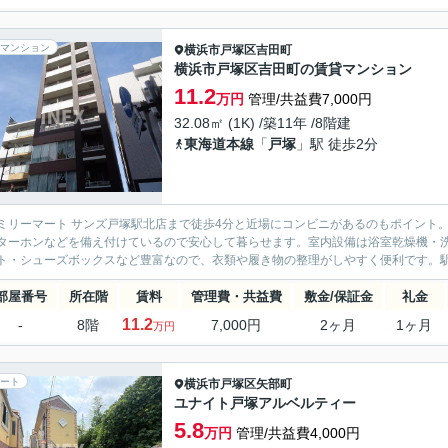
マンション
横浜市戸塚区
吉田町
横浜市戸塚区吉田町の賃貸マンション
11.2
万円
管理/共益費7,000円
32.08㎡ (1K) /築11年 /8階建
東海道本線
「
戸塚
」駅 徒歩2分
ミリーマート サンズ戸塚駅北店まで徒歩4分と近場にコンビニがあるのもポイント
ターホンなどを備え付けているので安心して暮らせます。室内設備は浴室乾燥機・
ト・シューズボックスなど豊富なので、衣類や履き物の整理がしやすく便利です。駅ま
部屋番号
所在階
賃料
管理費・共益費
敷金/保証金
礼金
11.2
-
8階
7,000円
2ヶ月
1ヶ月
万円
ート
横浜市戸塚区
矢部町
ユナイト戸塚アルベルティー
5.8
万円
管理/共益費4,000円