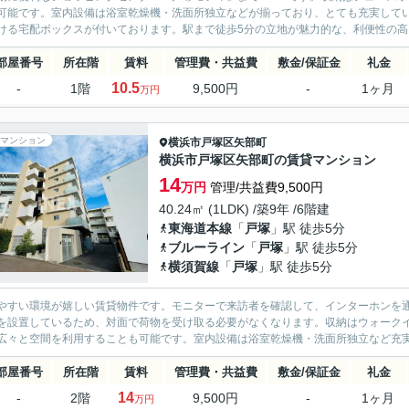
可能です。室内設備は浴室乾燥機・洗面所独立などが揃っており、とても充実して
ける宅配ボックスが付いております。駅まで徒歩5分の立地が魅力的な、利便性の高い
部屋番号
所在階
賃料
管理費・共益費
敷金/保証金
礼金
10.5
-
1階
9,500円
-
1ヶ月
万円
マンション
横浜市戸塚区
矢部町
横浜市戸塚区矢部町の賃貸マンション
14
万円
管理/共益費9,500円
40.24㎡ (1LDK) /築9年 /6階建
東海道本線
「
戸塚
」駅 徒歩5分
ブルーライン
「
戸塚
」駅 徒歩5分
横須賀線
「
戸塚
」駅 徒歩5分
やすい環境が嬉しい賃貸物件です。モニターで来訪者を確認して、インターホンを
を設置しているため、対面で荷物を受け取る必要がなくなります。収納はウォーク
広々と空間を利用することも可能です。室内設備は浴室乾燥機・洗面所独立など充実
部屋番号
所在階
賃料
管理費・共益費
敷金/保証金
礼金
14
-
2階
9,500円
-
1ヶ月
万円