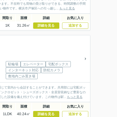
います。不在時でも荷物の受け取りができる、時間調整の手間
物件です。横浜市戸塚区への引っ越し...
もっと見る
間取り
面積
詳細
お気に入り
1K
31.26㎡
詳細を見る
追加する
駐輪場
エレベーター
宅配ボックス
インターネット対応
防犯カメラ
敷地内ごみ置き場
通じて室内から会話することができます。共用部には宅配ボッ
インクロゼット・シューズボックス・全居室収納など豊富なの
した設備を備え付けています。この物件は駅...
もっと見る
間取り
面積
詳細
お気に入り
1LDK
40.24㎡
詳細を見る
追加する