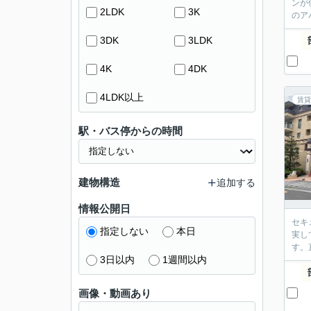
ンが
2LDK
3K
のア
3DK
3LDK
4K
4DK
4LDK以上
賃貸
駅・バス停からの時間
建物構造
追加する
情報公開日
セキ
指定しない
本日
実し
す。
3日以内
1週間以内
画像・動画あり