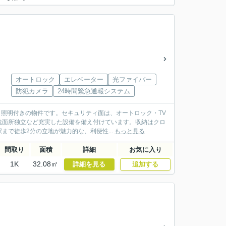
オートロック
エレベーター
光ファイバー
防犯カメラ
24時間緊急通報システム
。照明付きの物件です。セキュリティ面は、オートロック・TV
洗面所独立など充実した設備を備え付けています。収納はクロ
で徒歩2分の立地が魅力的な、利便性...
もっと見る
間取り
面積
詳細
お気に入り
1K
32.08㎡
詳細を見る
追加する