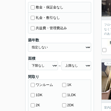
敷金・保証金なし
礼金・敷引なし
フロ
共益費・管理費込み
なく
のあ
築年数
面積
アパ
～
間取り
ワンルーム
1K
1DK
1LDK
2K
2DK
室内