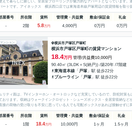
使えて暮らしに嬉しい。全居室フローリングが魅力的なアパートとなっています。
パートです。アイネックス 横浜西口店では東海道本線戸塚周辺の賃貸情報を取り扱
部屋番号
所在階
賃料
管理費・共益費
敷金/保証金
礼金
5.8
-
2階
4,000円
0万円
0万円
万円
マンション
横浜市戸塚区
戸塚町
横浜市戸塚区戸塚町の賃貸マンション
18.4
万円
管理/共益費10,000円
90.40㎡ (3LDK＋S(納戸)) /築20年 /7階建
東海道本線
「
戸塚
」駅 徒歩22分
ブルーライン
「
戸塚
」駅 徒歩22分
ュリティ面は、TVインターホン・オートロックなど充実しているので、防犯対策も
ております。収納はウォークインクロゼット・シューズボックス・全居室収納など
直接の荷物の受け取りを不安に思っている人でも宅配ボックスがあれば接触せずに荷
部屋番号
所在階
賃料
管理費・共益費
敷金/保証金
礼金
18.4
-
1階
10,000円
1ヶ月
1.5ヶ月
万円