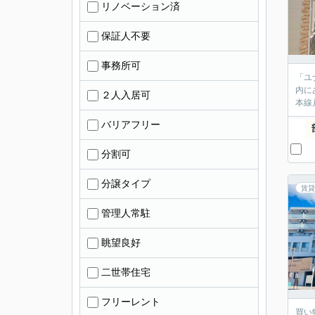
リノベーション済
保証人不要
事務所可
「ユ
内に
２人入居可
本線
バリアフリー
分割可
分譲タイプ
賃貸
管理人常駐
眺望良好
二世帯住宅
フリーレント
買い