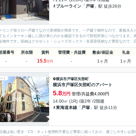
ブルーライン
「
戸塚
」駅 徒歩26分
ーリング張りの一戸建てなので床掃除が簡単です。一戸建て物件なので、家族水入
てもインターホン越しに誰が来たのかを確認できるので防犯対策につながります。
る物件です。収納はクロゼット・シューズボックス・全居室収納など豊富なので、広
部屋番号
所在階
賃料
管理費・共益費
敷金/保証金
礼金
15.5
-
-
-
1ヶ月
1ヶ月
万円
ート
横浜市戸塚区
矢部町
横浜市戸塚区矢部町のアパート
5.8
万円
管理/共益費4,000円
14.00㎡ (1R) /築2年 /2階建
東海道本線
「
戸塚
」駅 徒歩11分
設備は追い焚き・CS・ネット使用料不要など豊富に揃っており、過ごしやすいお部