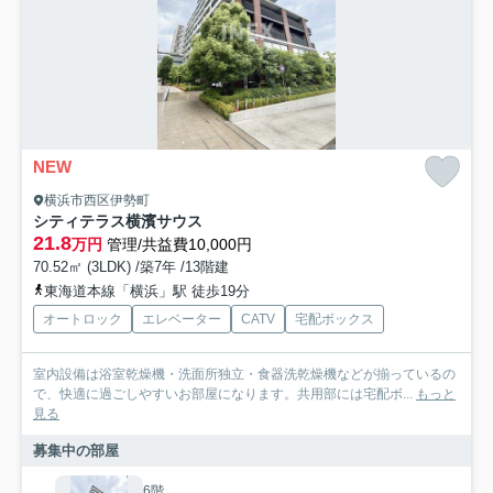
NEW
横浜市西区伊勢町
シティテラス横濱サウス
21.8
万円
管理/共益費10,000円
70.52㎡ (3LDK) /築7年 /13階建
東海道本線「横浜」駅 徒歩19分
オートロック
エレベーター
CATV
宅配ボックス
室内設備は浴室乾燥機・洗面所独立・食器洗乾燥機などが揃っているの
で、快適に過ごしやすいお部屋になります。共用部には宅配ボ...
もっと
見る
募集中の部屋
6階