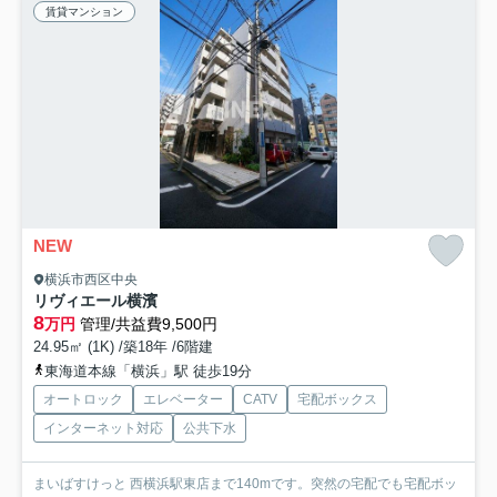
賃貸マンション
NEW
横浜市西区中央
リヴィエール横濱
8
万円
管理/共益費9,500円
24.95㎡ (1K) /築18年 /6階建
東海道本線「横浜」駅 徒歩19分
オートロック
エレベーター
CATV
宅配ボックス
インターネット対応
公共下水
まいばすけっと 西横浜駅東店まで140mです。突然の宅配でも宅配ボッ