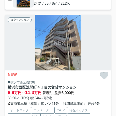
24階 / 55.48㎡ / 2LDK
賃貸マンション
NEW
横浜市西区浅間町
横浜市西区浅間町４丁目の賃貸マンション
8.9
11.3
万円～
万円
管理/共益費6,000円
30.60㎡ (1DK) /築24年 /7階建
東海道本線「横浜」駅 バス11分 「浅間町車庫前」 停歩2分
オートロック
エレベーター
CATV
宅配ボックス