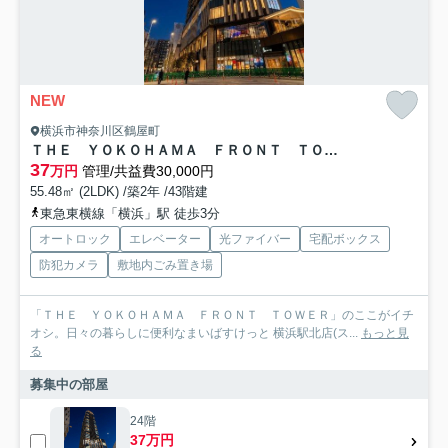
NEW
横浜市神奈川区鶴屋町
ＴＨＥ ＹＯＫＯＨＡＭＡ ＦＲＯＮＴ ＴＯＷＥＲ
37
万円
管理/共益費30,000円
55.48㎡ (2LDK) /築2年 /43階建
東急東横線「横浜」駅 徒歩3分
オートロック
エレベーター
光ファイバー
宅配ボックス
防犯カメラ
敷地内ごみ置き場
「ＴＨＥ ＹＯＫＯＨＡＭＡ ＦＲＯＮＴ ＴＯＷＥＲ」のここがイチ
オシ。日々の暮らしに便利なまいばすけっと 横浜駅北店(ス...
もっと見
る
募集中の部屋
24階
37万円