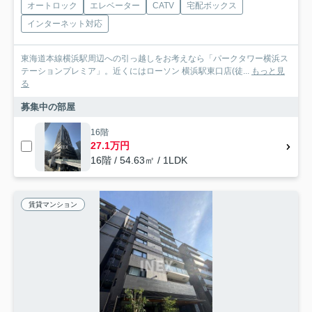
オートロック
エレベーター
CATV
宅配ボックス
インターネット対応
東海道本線横浜駅周辺への引っ越しをお考えなら「パークタワー横浜ス
テーションプレミア」。近くにはローソン 横浜駅東口店(徒...
もっと見
る
募集中の部屋
16階
27.1万円
16階 / 54.63㎡ / 1LDK
賃貸マンション