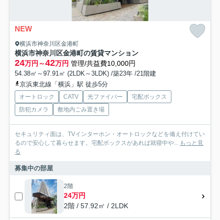
NEW
横浜市神奈川区金港町
横浜市神奈川区金港町の賃貸マンション
24
42
万円～
万円
管理/共益費10,000円
54.38㎡～97.91㎡ (2LDK～3LDK) /築23年 /21階建
京浜東北線「横浜」駅 徒歩5分
オートロック
CATV
光ファイバー
宅配ボックス
防犯カメラ
敷地内ごみ置き場
セキュリティ面は、TVインターホン・オートロックなどを備え付けてい
るので安心して暮らせます。宅配ボックスがあれば就寝中や...
もっと見
る
募集中の部屋
2階
24万円
2階 / 57.92㎡ / 2LDK