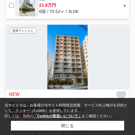
21.8万円
6階 / 70.52㎡ / 3LDK
賃貸マンション
NEW
横浜市西区平沼
当サイトでは、お客様の当サイト利用状況把握、サービス向上検討を目的と
横浜市西区平沼１丁目の賃貸マンション
して、クッキー（Cookie）を使用しています。
20.8
万円
管理/共益費20,000円
詳しくは、当社の
「Cookieの取扱いについて」
をご確認ください。
55.95㎡ (2LDK) /築1年 /10階建
閉じる
京浜東北線「横浜」駅 徒歩11分