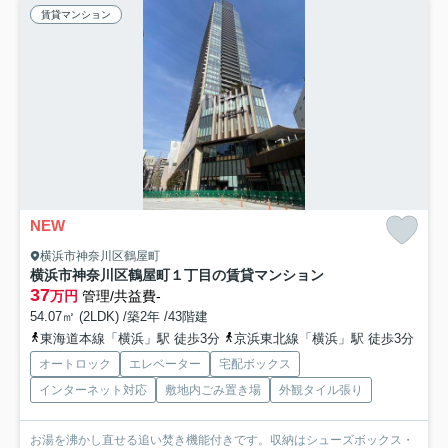
賃貸マンション
NEW
横浜市神奈川区鶴屋町
横浜市神奈川区鶴屋町１丁目の賃貸マンション
37
万円
管理/共益費-
54.07㎡ (2LDK) /築2年 /43階建
東海道本線「横浜」駅 徒歩3分
京浜東北線「横浜」駅 徒歩3分
オートロック
エレベーター
宅配ボックス
インターネット対応
敷地内ごみ置き場
外観タイル張り
お湯を沸かし直せる追い焚き機能付きです。収納はシューズボックス・