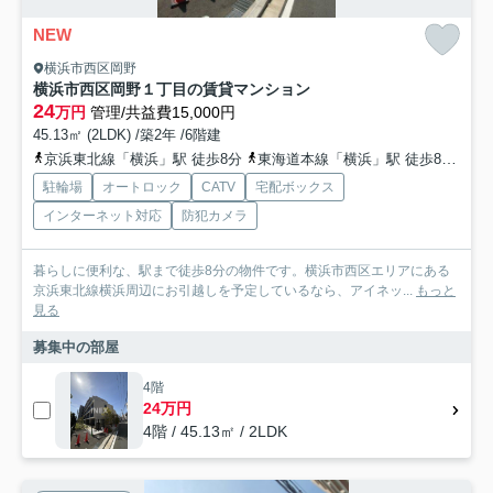
NEW
横浜市西区岡野
横浜市西区岡野１丁目の賃貸マンション
24
万円
管理/共益費15,000円
45.13㎡ (2LDK) /築2年 /6階建
京浜東北線「横浜」駅 徒歩8分
東海道本線「横浜」駅 徒歩8分
東
駐輪場
オートロック
CATV
宅配ボックス
インターネット対応
防犯カメラ
暮らしに便利な、駅まで徒歩8分の物件です。横浜市西区エリアにある
京浜東北線横浜周辺にお引越しを予定しているなら、アイネッ...
もっと
見る
募集中の部屋
4階
24万円
4階 / 45.13㎡ / 2LDK