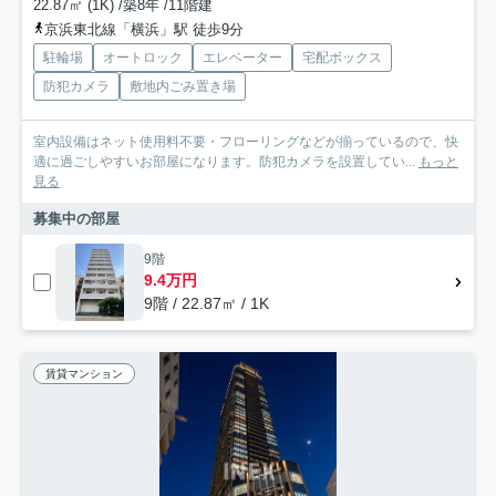
22.87㎡ (1K) /築8年 /11階建
京浜東北線「横浜」駅 徒歩9分
駐輪場
オートロック
エレベーター
宅配ボックス
防犯カメラ
敷地内ごみ置き場
室内設備はネット使用料不要・フローリングなどが揃っているので、快
適に過ごしやすいお部屋になります。防犯カメラを設置してい...
もっと
見る
募集中の部屋
9階
9.4万円
9階 / 22.87㎡ / 1K
賃貸マンション