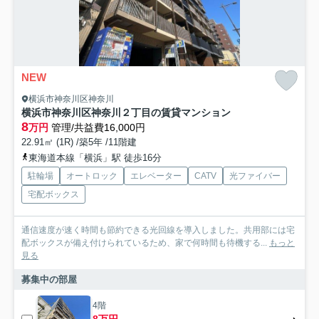
NEW
横浜市神奈川区神奈川
横浜市神奈川区神奈川２丁目の賃貸マンション
8
万円
管理/共益費16,000円
22.91㎡ (1R) /築5年 /11階建
東海道本線「横浜」駅 徒歩16分
駐輪場
オートロック
エレベーター
CATV
光ファイバー
宅配ボックス
通信速度が速く時間も節約できる光回線を導入しました。共用部には宅
配ボックスが備え付けられているため、家で何時間も待機する...
もっと
見る
募集中の部屋
4階