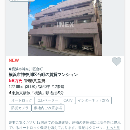
NEW
横浜市神奈川区台町
横浜市神奈川区台町の賃貸マンション
58
万円
管理/共益費-
122.89㎡ (3LDK) /築40年 /12階建
東急東横線「横浜」駅 徒歩5分
オートロック
エレベーター
CATV
インターネット対応
防犯カメラ
敷地内ごみ置き場
是非ご覧ください12階建ての高層建築。建物の共用部には安全性に優れ
ているオートロック機能を備えております。収納はクロゼッ...
もっと見