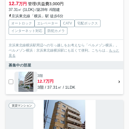
12.7
万円
管理/共益費3,000円
37.31㎡ (1LDK) /築28年 /6階建
京浜東北線「横浜」駅 徒歩6分
オートロック
エレベーター
CATV
宅配ボックス
インターネット対応
防犯カメラ
京浜東北線横浜駅周辺への引っ越しをお考えなら「ベルメゾン横浜」。
ベルメゾン横浜：京浜東北線横浜駅にも近くて便利。こちらは...
もっと
見る
募集中の部屋
3階
12.7万円
3階 / 37.31㎡ / 1LDK
賃貸マンション