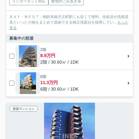
インターネット対応
敷地内ごみ置き場
ＢＡＹ・ＷＥＳＴ：相鉄本線天王町駅にも近くて便利。化粧品や洗面道
具といった小物をまとめて収納できる独立洗面台を採用してい...
もっと
見る
募集中の部屋
2階
8.9万円
2階 / 30.60㎡ / 1DK
6階
11.3万円
6階 / 30.60㎡ / 1DK
賃貸マンション