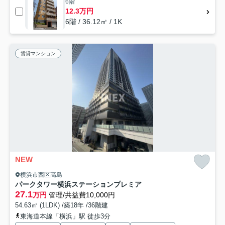
6階
12.3万円
6階 / 36.12㎡ / 1K
賃貸マンション
NEW
横浜市西区高島
パークタワー横浜ステーションプレミア
27.1
万円
管理/共益費10,000円
54.63㎡ (1LDK) /築18年 /36階建
東海道本線「横浜」駅 徒歩3分