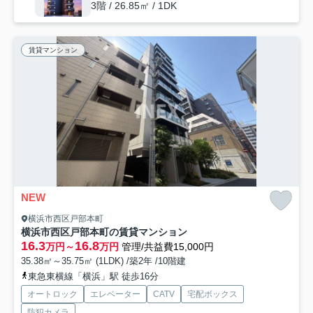
3階 / 26.85㎡ / 1DK
賃貸マンション
NEW
横浜市西区戸部本町
横浜市西区戸部本町の賃貸マンション
16.3
16.8
万円～
万円
管理/共益費15,000円
35.38㎡～35.75㎡ (1LDK) /築2年 /10階建
東急東横線「横浜」駅 徒歩16分
オートロック
エレベーター
CATV
宅配ボックス
防犯カメラ