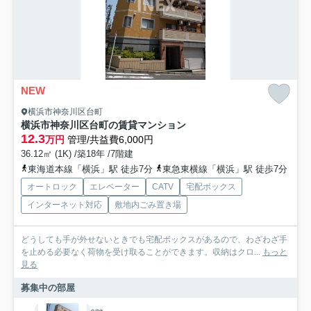
NEW
横浜市神奈川区台町
横浜市神奈川区台町の賃貸マンション
12.3
万円
管理/共益費6,000円
36.12㎡ (1K) /築18年 /7階建
東海道本線「横浜」駅 徒歩7分
東急東横線「横浜」駅 徒歩7分
オートロック
エレベーター
CATV
宅配ボックス
インターネット対応
敷地内ごみ置き場
どうしても手が外せないときでも宅配ボックスがあるので、わざわざ手
を止める必要なく荷物を受け取ることができます。収納はクロ...
もっと
見る
募集中の部屋