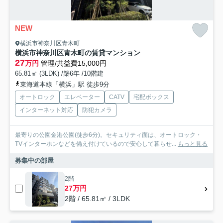
NEW
横浜市神奈川区青木町
横浜市神奈川区青木町の賃貸マンション
27
万円
管理/共益費15,000円
65.81㎡ (3LDK) /築6年 /10階建
東海道本線「横浜」駅 徒歩9分
オートロック
エレベーター
CATV
宅配ボックス
インターネット対応
防犯カメラ
最寄りの公園金港公園(徒歩6分)。セキュリティ面は、オートロック・
TVインターホンなどを備え付けているので安心して暮らせ...
もっと見る
募集中の部屋
2階
27万円
2階 / 65.81㎡ / 3LDK