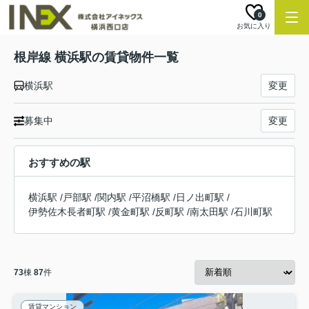
0
お気に入り
根岸線 横浜駅の賃貸物件一覧
横浜駅
変更
募集中
変更
おすすめの駅
横浜駅
/
戸部駅
/
関内駅
/
平沼橋駅
/
日ノ出町駅
/
伊勢佐木長者町駅
/
黄金町駅
/
反町駅
/
南太田駅
/
石川町駅
73
棟
87
件
賃貸マンション