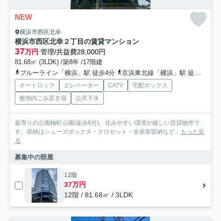
NEW
横浜市西区北幸
横浜市西区北幸２丁目の賃貸マンション
37
万円
管理/共益費28,000円
81.68㎡ (3LDK) /築8年 /17階建
ブルーライン「横浜」駅 徒歩4分
京浜東北線「横浜」駅 徒歩6分
オートロック
エレベーター
CATV
宅配ボックス
敷地内ごみ置き場
公共下水
最寄りの公園楠町公園(徒歩6分)。住みやすい環境が嬉しい賃貸物件で
す。収納はシューズボックス・クロゼット・全居室収納など...
もっと見
る
募集中の部屋
12階
37万円
12階 / 81.68㎡ / 3LDK