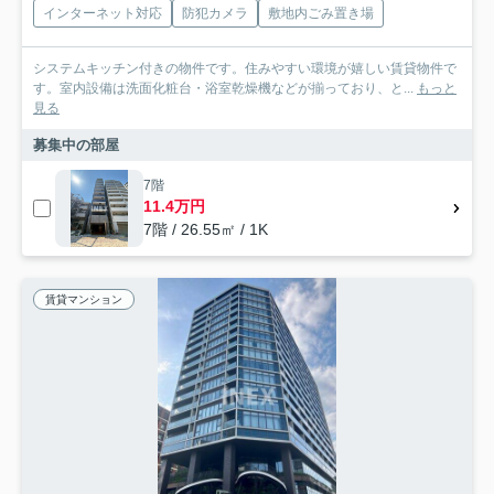
インターネット対応
防犯カメラ
敷地内ごみ置き場
システムキッチン付きの物件です。住みやすい環境が嬉しい賃貸物件で
す。室内設備は洗面化粧台・浴室乾燥機などが揃っており、と...
もっと
見る
募集中の部屋
7階
11.4万円
7階 / 26.55㎡ / 1K
賃貸マンション