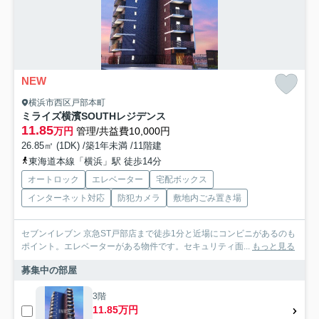
NEW
横浜市西区戸部本町
ミライズ横濱SOUTHレジデンス
11.85
万円
管理/共益費10,000円
26.85㎡ (1DK) /築1年未満 /11階建
東海道本線「横浜」駅 徒歩14分
オートロック
エレベーター
宅配ボックス
インターネット対応
防犯カメラ
敷地内ごみ置き場
セブンイレブン 京急ST戸部店まで徒歩1分と近場にコンビニがあるのも
ポイント。エレベーターがある物件です。セキュリティ面...
もっと見る
募集中の部屋
3階
11.85万円