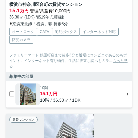
横浜市神奈川区台町の賃貸マンション
15.1
万円
管理/共益費10,000円
36.30㎡ (1DK) /築19年 /10階建
京浜東北線「横浜」駅 徒歩5分
オートロック
CATV
宅配ボックス
インターネット対応
防犯カメラ
ファミリーマート 鶴屋町店まで徒歩3分と近場にコンビニがあるのもポ
イント。インターネット有り物件、生活に役立ち調べものラ...
もっと見
る
募集中の部屋
10階
15.1万円
10階 / 36.30㎡ / 1DK
賃貸マンション