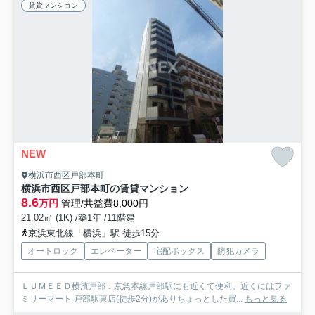
賃貸マンション
NEW
横浜市西区戸部本町
横浜市西区戸部本町の賃貸マンション
8.6
万円
管理/共益費8,000円
21.02㎡ (1K) /築1年 /11階建
京浜東北線「横浜」駅 徒歩15分
オートロック
エレベーター
宅配ボックス
防犯カメラ
ＬＵＭＥＥＤ横濱戸部：京急本線戸部駅にも近くて便利。近くにはファ
ミリーマート 戸部駅東店(徒歩2分)がありちょっとした買...
もっと見る